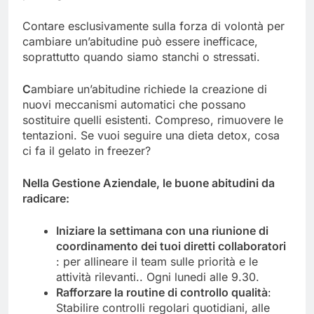
Contare esclusivamente sulla forza di volontà per
cambiare un’abitudine può essere inefficace,
soprattutto quando siamo stanchi o stressati.
C
ambiare un’abitudine richiede la creazione di
nuovi meccanismi automatici che possano
sostituire quelli esistenti. Compreso, rimuovere le
tentazioni. Se vuoi seguire una dieta detox, cosa
ci fa il gelato in freezer?
N
ella Gestione Aziendale
, le
b
uone abitudini
da
radicare:
Inizia
re
la
settimana
con una riunione di
coordinamento
dei tuoi diretti
collaboratori
: per allineare il team sulle priorità e le
attività rilevanti.. Ogni lunedi alle 9.30.
Rafforza
re
l
a routine di controllo qualità
:
Stabilire controlli regolari quotidiani, alle