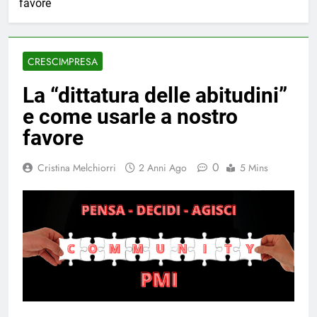
favore
CRESCIMPRESA
La “dittatura delle abitudini”
e come usarle a nostro
favore
0
Cristina Melchiorri
2 Anni Ago
5 Mins