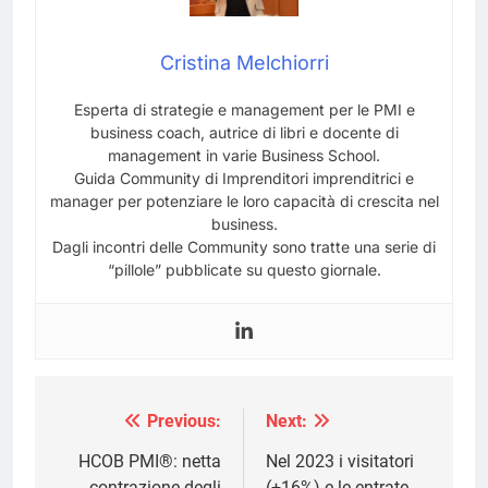
Cristina Melchiorri
Esperta di strategie e management per le PMI e
business coach, autrice di libri e docente di
management in varie Business School.
Guida Community di Imprenditori imprenditrici e
manager per potenziare le loro capacità di crescita nel
business.
Dagli incontri delle Community sono tratte una serie di
“pillole” pubblicate su questo giornale.
Previous:
Next:
Navigazione
articoli
HCOB PMI®: netta
Nel 2023 i visitatori
contrazione degli
(+16%) e le entrate