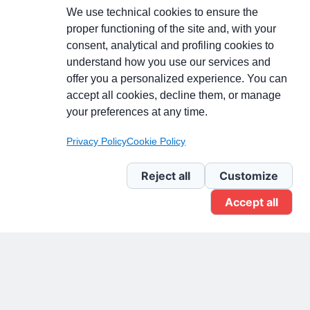
We use technical cookies to ensure the
proper functioning of the site and, with your
consent, analytical and profiling cookies to
understand how you use our services and
Partecipa alla discussione
offer you a personalized experience. You can
accept all cookies, decline them, or manage
your preferences at any time.
Pagina Linkedin
Privacy Policy
Cookie Policy
Newsletter Linkedin
Reject all
Customize
Accept all
Gruppo Linkedin
Pagina Facebook