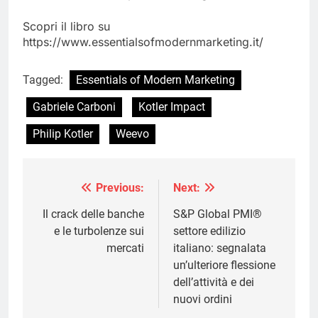
Scopri il libro su
https://www.essentialsofmodernmarketing.it/
Tagged:
Essentials of Modern Marketing
Gabriele Carboni
Kotler Impact
Philip Kotler
Weevo
Previous:
Next:
Navigazione
articoli
Il crack delle banche
S&P Global PMI®
e le turbolenze sui
settore edilizio
mercati
italiano: segnalata
un’ulteriore flessione
dell’attività e dei
nuovi ordini