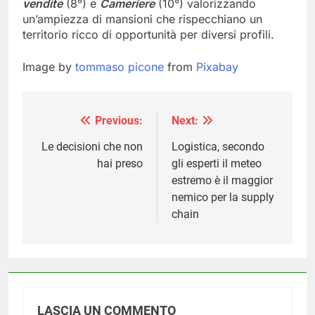
vendite
(8°) e
Cameriere
(10°) valorizzando
un’ampiezza di mansioni che rispecchiano un
territorio ricco di opportunità per diversi profili.
Image by
tommaso picone
from
Pixabay
Previous:
Next:
Navigazione
articoli
Le decisioni che non
Logistica, secondo
hai preso
gli esperti il meteo
estremo è il maggior
nemico per la supply
chain
LASCIA UN COMMENTO