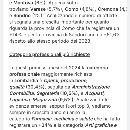
e
Mantova
(6%). Appena sotto
troviamo
Varese
(5,7%),
Como
(4,8%),
Cremona
(4,5
e
Sondrio
(1%). Analizzando il numero di offerte
si segnala una crescita importante per quanto
riguarda la provincia di Como che fa registrare un
+14% e per la provincia di Sondrio con un +51,6%
rispetto allo stesso periodo del 2023.
Categorie professionali più richieste
In questi primi sei mesi del 2024 la
categoria
professionale
maggiormente richiesta
in
Lombardia
è
Operai, produzione,
qualità
(30,4%)
, seguita da
Amministrazione,
Contabilità, Segreteria
(10,5%),
e
Acquisti,
Logistica, Magazzino
(9,5%).
Analizzando le
evidenze emerse, seppur fuori top 3, vediamo
sempre in crescita anno su anno la
categoria
Farmacia, medicina e salute
che
ha fatto
registrare un
+34%
e la categoria
Arti grafiche e