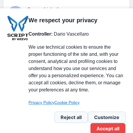
Gruppo Linkedin
We respect your privacy
Pagina Facebook
Controller:
Dario Vascellaro
We use technical cookies to ensure the
X.com
proper functioning of the site and, with your
consent, analytical and profiling cookies to
understand how you use our services and
offer you a personalized experience. You can
accept all cookies, decline them, or manage
Il Giornale delle PMI.
Disclaimer
Privacy Policy
Cookie
your preferences at any time.
Testata giornalistica
registrata al Tribunale di
Privacy Policy
Cookie Policy
Milano n. 353 del 19
novembre 2013 Powered By
Reject all
Customize
.
BlazeThemes
Accept all