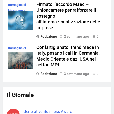
Firmato l’accordo Maeci–
Immagine di
Unioncamere per rafforzare il
kjpargeter su
sostegno
Magnific
all’internazionalizzazione delle
imprese
Redazione
2 settimane ago
0
Confartigianato: trend made in
Immagine di
Italy, pesano i cali in Germania,
magnific
Medio Oriente e dazi USA nei
settori MPI
Redazione
3 settimane ago
0
Il Giornale
Generative Business Award