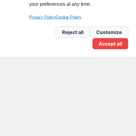
your preferences at any time.
Pagina Linkedin
Privacy Policy
Cookie Policy
Newsletter Linkedin
Reject all
Customize
Accept all
Gruppo Linkedin
Pagina Facebook
X.com
Il Giornale delle PMI.
Disclaimer
Privacy Policy
Cookie