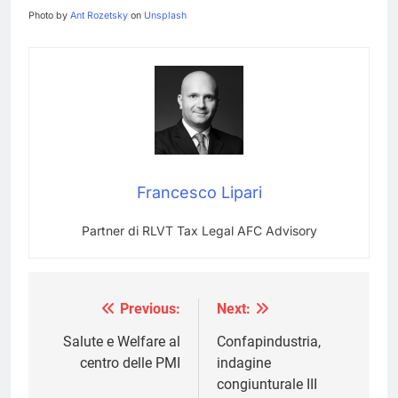
Photo by
Ant Rozetsky
on
Unsplash
Francesco Lipari
Partner di RLVT Tax Legal AFC Advisory
Previous:
Next:
Navigazione
articoli
Salute e Welfare al
Confapindustria,
centro delle PMI
indagine
congiunturale III