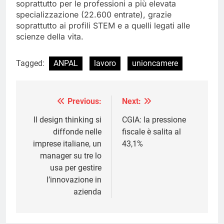
soprattutto per le professioni a più elevata
specializzazione (22.600 entrate), grazie
soprattutto ai profili STEM e a quelli legati alle
scienze della vita.
Tagged:
ANPAL
lavoro
unioncamere
Previous:
Next:
Navigazione
articoli
Il design thinking si
CGIA: la pressione
diffonde nelle
fiscale è salita al
imprese italiane, un
43,1%
manager su tre lo
usa per gestire
l’innovazione in
azienda