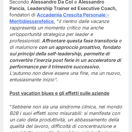
Secondo
Alessandro Da Col
e
Alessandro
Pancia
,
Leadership Trainer ed Executive Coach
,
fondatori di
Accademia Crescita Personale –
Meritidiesserefelice
, “
il rientro dalle vacanze
rappresenta un momento critico ma anche
un’opportunità strategica per leader e
professionisti.
Affrontare quest
a
fase transitoria
e
di malumore
con un approccio proattivo, fondato
sui principi della self-leadership, permette di
convertire l’inerzia post ferie in un acceleratore di
performance per il trimestre successivo.
L
‘autunno non deve essere una fine, ma un nuovo,
entusiasmante inizio
”
.
Post vacation blues e gli effetti su
lle aziende
“
Sebbene non sia una sindrome clinica, nel mondo
B2B i suoi effetti sono misurabili: si manifesta con
un calo della produttività, un abbassamento della
qualità del lavoro, difficoltà di concentrazione e