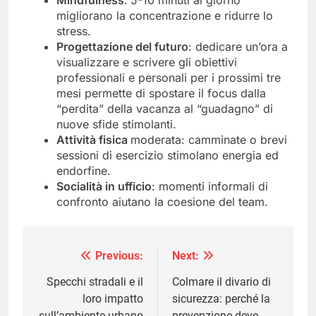
Mindfulness
:
5-10 minuti al giorno
migliorano la concentrazione e ridurre lo
stress.
Progettazione del futuro
: dedicare un’ora a
visualizzare e scrivere gli obiettivi
professionali e personali per i prossimi tre
mesi permette di spostare il focus dalla
“perdita” della vacanza al “guadagno” di
nuove sfide stimolanti.
Attività fisica
moderata: camminate o brevi
sessioni di esercizio stimolano energia ed
endorfine.
Socialità in ufficio
: momenti informali di
confronto aiutano la coesione del team.
Previous:
Next:
Navigazione
articoli
Specchi stradali e il
Colmare il divario di
loro impatto
sicurezza: perché la
sull’ambiente urbano
prevenzione deve