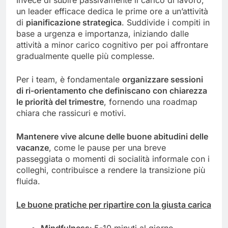
Invece di subire passivamente il carico di lavoro,
un leader efficace dedica le prime ore a un’attività
di
pianificazione strategica
. Suddivide i compiti in
base a urgenza e importanza, iniziando dalle
attività a minor carico cognitivo per poi affrontare
gradualmente quelle più complesse.
Per i team, è fondamentale
organizzare sessioni
di ri-orientamento che definiscano con chiarezza
le priorità del trimestre
, fornendo una roadmap
chiara che rassicuri e motivi.
Mantenere vive alcune delle buone abitudini delle
vacanze
, come le pause per una breve
passeggiata o momenti di socialità informale con i
colleghi, contribuisce a rendere la transizione più
fluida.
Le buone pratiche per ripartire
con la giusta carica