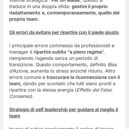
visione strategica
”
.
Per un leader
, questo si
traduce in una doppia sfida:
gestire il proprio
riadattamento
e, contemporaneamente, quello del
proprio team
.
Gli e
rror
i da
evitare
per ripartire con il piede giusto
l principale errore commesso da professionisti e
manager è
ripartire subito “a pieno regime
”,
riempiendo l’agenda senza un periodo di
transizione. Questo comportamento, definito
Bias
d’Azione
, aumenta lo stress anziché ridurlo. Altro
errore comune è
trascurare la riconnessione con il
team,
dando per scontato che tutti siano pronti a
ripartire con la stessa energia (
Effetto del Falso
Consenso
).
Strategie di self leadership per guidare al meglio il
team