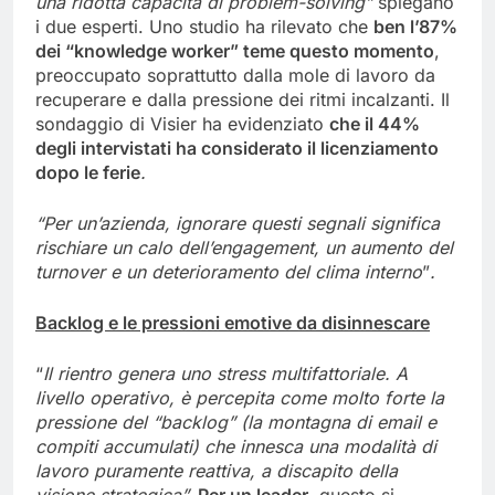
una ridotta capacità di problem-solving
”
spiegano
i due esperti. Uno studio ha rilevato che
ben l’87%
dei “knowledge worker” teme questo momento
,
preoccupato soprattutto dalla mole di lavoro da
recuperare e dalla pressione dei ritmi incalzanti. Il
sondaggio di Visier ha evidenziato
che il 44%
degli intervistati ha considerato il licenziamento
dopo le ferie
.
“
Per un’azienda, ignorare questi segnali significa
rischiare un calo dell’engagement, un aumento del
turnover e un deterioramento del clima interno
”
.
Backlog e le pressioni emotive da disinnescare
“
Il rientro genera uno stress multifattoriale. A
livello operativo,
è percepita come molto forte
la
pressione del “backlog” (la montagna di email e
compiti accumulati) che innesca una modalità di
lavoro puramente reattiva, a discapito della