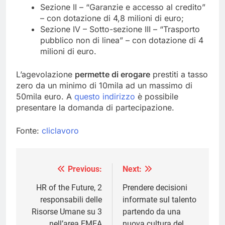
Sezione II – “Garanzie e accesso al credito”
– con dotazione di 4,8 milioni di euro;
Sezione IV – Sotto-sezione III – “Trasporto
pubblico non di linea” – con dotazione di 4
milioni di euro.
L’agevolazione
permette di erogare
prestiti a tasso
zero da un minimo di 10mila ad un massimo di
50mila euro. A
questo indirizzo
è possibile
presentare la domanda di partecipazione.
Fonte:
cliclavoro
Previous:
Next:
Navigazione
articoli
HR of the Future, 2
Prendere decisioni
responsabili delle
informate sul talento
Risorse Umane su 3
partendo da una
nell’area EMEA
nuova cultura del