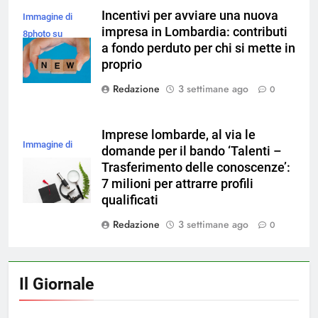
Incentivi per avviare una nuova
Immagine di
impresa in Lombardia: contributi
8photo su
a fondo perduto per chi si mette in
Magnific
proprio
Redazione
3 settimane ago
0
Imprese lombarde, al via le
Immagine di
domande per il bando ‘Talenti –
magnific
Trasferimento delle conoscenze’:
7 milioni per attrarre profili
qualificati
Redazione
3 settimane ago
0
Il Giornale