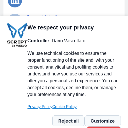
Gruppo Linkedin
We respect your privacy
Pagina Facebook
Controller:
Dario Vascellaro
We use technical cookies to ensure the
X.com
proper functioning of the site and, with your
consent, analytical and profiling cookies to
understand how you use our services and
offer you a personalized experience. You can
accept all cookies, decline them, or manage
Il Giornale delle PMI.
Disclaimer
Privacy Policy
Cookie
your preferences at any time.
Testata giornalistica
registrata al Tribunale di
Privacy Policy
Cookie Policy
Milano n. 353 del 19
novembre 2013 Powered By
Reject all
Customize
.
BlazeThemes