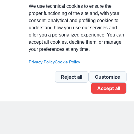
We use technical cookies to ensure the
proper functioning of the site and, with your
consent, analytical and profiling cookies to
understand how you use our services and
Partecipa alla discussione
offer you a personalized experience. You can
accept all cookies, decline them, or manage
your preferences at any time.
Pagina Linkedin
Privacy Policy
Cookie Policy
Newsletter Linkedin
Reject all
Customize
Accept all
Gruppo Linkedin
Pagina Facebook