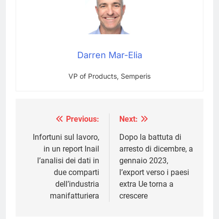
Darren Mar-Elia
VP of Products, Semperis
Previous:
Next:
Navigazione
articoli
Infortuni sul lavoro,
Dopo la battuta di
in un report Inail
arresto di dicembre, a
l’analisi dei dati in
gennaio 2023,
due comparti
l’export verso i paesi
dell’industria
extra Ue torna a
manifatturiera
crescere