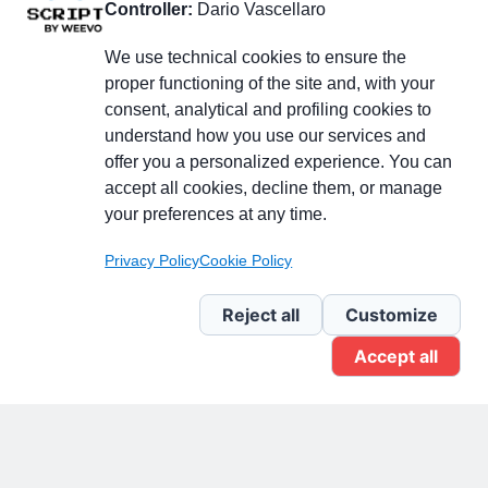
Controller:
Dario Vascellaro
We use technical cookies to ensure the
proper functioning of the site and, with your
consent, analytical and profiling cookies to
understand how you use our services and
Partecipa alla discussione
offer you a personalized experience. You can
accept all cookies, decline them, or manage
your preferences at any time.
Pagina Linkedin
Privacy Policy
Cookie Policy
Newsletter Linkedin
Reject all
Customize
Accept all
Gruppo Linkedin
Pagina Facebook