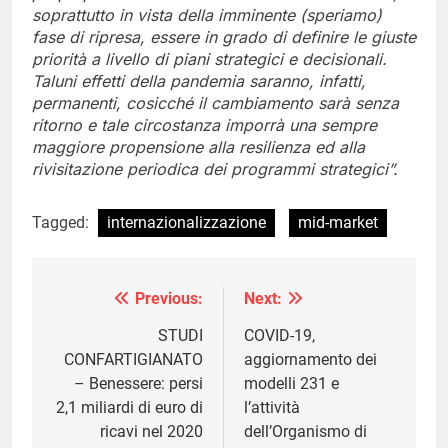
soprattutto in vista della imminente (speriamo)
fase di ripresa, essere in grado di definire le giuste
priorità a livello di piani strategici e decisionali.
Taluni effetti della pandemia saranno, infatti,
permanenti, cosicché il cambiamento sarà senza
ritorno e tale circostanza imporrà una sempre
maggiore propensione alla resilienza ed alla
rivisitazione periodica dei programmi strategici”.
Tagged:
internazionalizzazione
mid-market
Previous:
Next:
Navigazione
articoli
STUDI
COVID-19,
CONFARTIGIANATO
aggiornamento dei
– Benessere: persi
modelli 231 e
2,1 miliardi di euro di
l’attività
ricavi nel 2020
dell’Organismo di