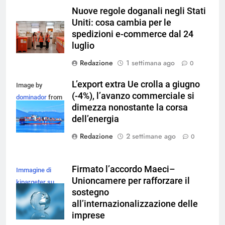
Nuove regole doganali negli Stati
Uniti: cosa cambia per le
spedizioni e-commerce dal 24
luglio
Redazione
1 settimana ago
0
L’export extra Ue crolla a giugno
Image by
(-4%), l’avanzo commerciale si
dominador
from
dimezza nonostante la corsa
Pixabay
dell’energia
Redazione
2 settimane ago
0
Firmato l’accordo Maeci–
Immagine di
Unioncamere per rafforzare il
kjpargeter su
sostegno
Magnific
all’internazionalizzazione delle
imprese