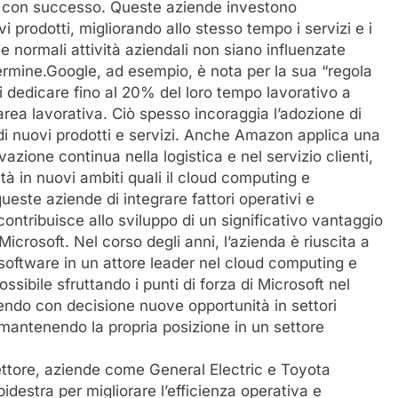
a con successo. Queste aziende investono
i prodotti, migliorando allo stesso tempo i servizi e i
e normali attività aziendali non siano influenzate
ermine.Google, ad esempio, è nota per la sua “regola
 dedicare fino al 20% del loro tempo lavorativo a
 area lavorativa. Ciò spesso incoraggia l’adozione di
di nuovi prodotti e servizi. Anche Amazon applica una
azione continua nella logistica e nel servizio clienti,
 in nuovi ambiti quali il cloud computing e
 queste aziende di integrare fattori operativi e
ontribuisce allo sviluppo di un significativo vantaggio
crosoft. Nel corso degli anni, l’azienda è riuscita a
 software in un attore leader nel cloud computing e
possibile sfruttando i punti di forza di Microsoft nel
ndo con decisione nuove opportunità in settori
 mantenendo la propria posizione in un settore
ettore, aziende come General Electric e Toyota
destra per migliorare l’efficienza operativa e