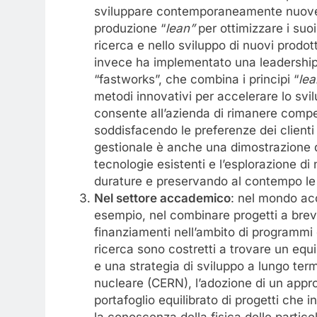
sviluppare contemporaneamente nuove t
produzione “
lean
”
per ottimizzare i suoi 
ricerca e nello sviluppo di nuovi prodotti
invece ha implementato una leadership 
“fastworks”, che combina i principi “
lea
metodi innovativi per accelerare lo svil
consente all’azienda di rimanere compe
soddisfacendo le preferenze dei clienti 
gestionale è anche una dimostrazione de
tecnologie esistenti e l’esplorazione d
durature e preservando al contempo le s
Nel settore accademico
: nel mondo ac
esempio, nel combinare progetti a breve
finanziamenti nell’ambito di programmi di
ricerca sono costretti a trovare un equili
e una strategia di sviluppo a lungo ter
nucleare (CERN), l’adozione di un appro
portafoglio equilibrato di progetti che