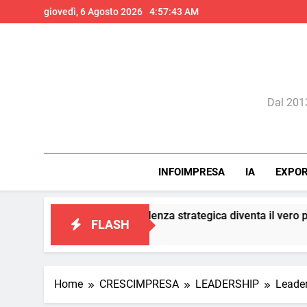
Skip
giovedì, 6 Agosto 2026
4:57:45 AM
to
content
Il 
Dal 2013
INFOIMPRESA
IA
EXPO
la consulenza strategica diventa il vero presidio di conformità e
FLASH
Home
CRESCIMPRESA
LEADERSHIP
Leader