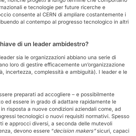
elle, nonché progetti a lungo termine che comportano
rnazionali e tecnologie per future ricerche e
occio consente al CERN di ampliare costantemente i
ribuendo al contempo al progresso tecnologico in altri
chiave di un leader ambidestro?
leader sia le organizzazioni abbiano una serie di
no loro di gestire efficacemente un’organizzazione
tà, incertezza, complessità e ambiguità). I leader e le
:
ssere preparati ad accogliere – e possibilmente
to ed essere in grado di adattare rapidamente le
 in risposta a nuove condizioni aziendali come, ad
ressi tecnologici o nuovi requisiti normativi. Spesso
ti e approcci diversi, a seconda delle mutevoli
uenza, devono essere “
decision makers
”
sicuri, capaci