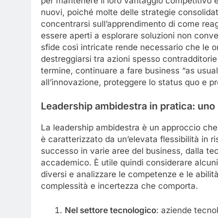
per mantenere il loro vantaggio competitivo 
nuovi, poiché molte delle strategie consolida
concentrarsi sull’apprendimento di come reagi
essere aperti a esplorare soluzioni non conven
sfide così intricate rende necessario che le o
destreggiarsi tra azioni spesso contradditori
termine, continuare a fare business “as usual
all’innovazione, proteggere lo status quo e
Leadership ambidestra
in pratica
: uno
La leadership ambidestra è un approccio che
è caratterizzato da un’elevata flessibilità in
successo in varie aree del business, dalla te
accademico. È utile quindi considerare alcuni
diversi e analizzare le competenze e le abilità 
complessità e incertezza che comporta.
Nel settore tecnologico
: aziende tecn