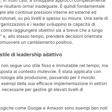
e, in molti casi, a sviluppare approcci completamente
te risultano ormai inadeguate. È quindi fondamentale
re alle continue pressioni interne ed esterne ed
zionali, su più livelli e spesso su misura. Una serie di
rganizzazioni e i leader sviluppino la capacità di
e come raggiungere obiettivi sia a breve che a lungo
” e, allo stesso tempo, prendere decisioni orientate
 promuovere un cambiamento positivo.
 stile di leadership adattivo
 non segue uno stile fisso e immutabile nel tempo, ma
 risposta al contesto mutevole. È stata applicata con
cnologia alla produzione, passando per il mondo
 esempi della sua efficace implementazione in settori
necessarie per gestire gli elevati livelli di
ologiche come Google e Amazon sono esempi ben noti