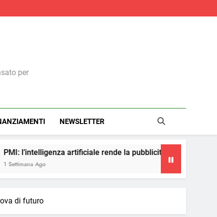
nsato per
NANZIAMENTI
NEWSLETTER
ficiale rende la pubblicità più accessibile
Un’ora
1 Setti
ova di futuro