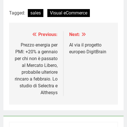
Tagged:
sales
Visual eCommerce
Previous:
Next:
Navigazione
articoli
Prezzo energia per
Al via il progetto
PMI: +20% a gennaio
europeo DigitBrain
per chi non è passato
al Mercato Libero,
probabile ulteriore
rincaro a febbraio. Lo
studio di Selectra e
Althesys