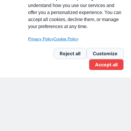
understand how you use our services and
Partecipa alla discussione
offer you a personalized experience. You can
accept all cookies, decline them, or manage
your preferences at any time.
Pagina Linkedin
Privacy Policy
Cookie Policy
Newsletter Linkedin
Reject all
Customize
Accept all
Gruppo Linkedin
Pagina Facebook
X.com