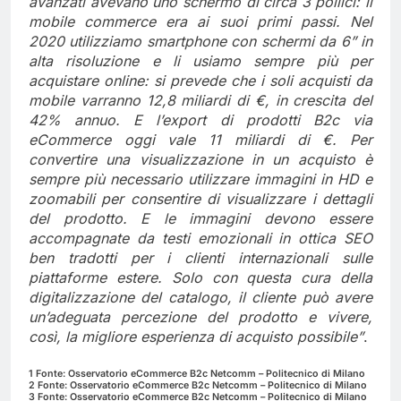
avanzati avevano uno schermo di circa 3 pollici: il
mobile commerce era ai suoi primi passi. Nel
2020 utilizziamo smartphone con schermi da 6” in
alta risoluzione e li usiamo sempre più per
acquistare online: si prevede che i soli acquisti da
mobile varranno 12,8 miliardi di €, in crescita del
42% annuo. E l’export di prodotti B2c via
eCommerce oggi vale 11 miliardi di €. Per
convertire una visualizzazione in un acquisto è
sempre più necessario utilizzare immagini in HD e
zoomabili per consentire di visualizzare i dettagli
del prodotto. E le immagini devono essere
accompagnate da testi emozionali in ottica SEO
ben tradotti per i clienti internazionali sulle
piattaforme estere. Solo con questa cura della
digitalizzazione del catalogo, il cliente può avere
un’adeguata percezione del prodotto e vivere,
così, la migliore esperienza di acquisto possibile”
.
1 Fonte: Osservatorio eCommerce B2c Netcomm – Politecnico di Milano
2 Fonte: Osservatorio eCommerce B2c Netcomm – Politecnico di Milano
3 Fonte: Osservatorio eCommerce B2c Netcomm – Politecnico di Milano