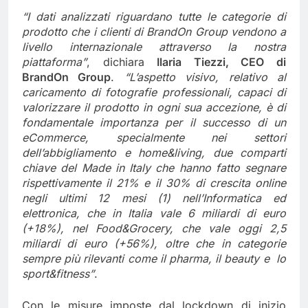
“
I dati analizzati riguardano tutte le categorie di
prodotto che i clienti di BrandOn Group vendono a
livello internazionale attraverso la nostra
piattaforma”
, dichiara
Ilaria Tiezzi, CEO di
BrandOn Group
.
“L’aspetto visivo, relativo al
caricamento di fotografie professionali, capaci di
valorizzare il prodotto in ogni sua accezione, è di
fondamentale importanza per il successo di un
eCommerce, specialmente nei settori
dell’abbigliamento e home&living, due comparti
chiave del Made in Italy che hanno fatto segnare
rispettivamente il 21% e il 30% di crescita online
negli ultimi 12 mesi (1) nell’Informatica ed
elettronica, che in Italia vale 6 miliardi di euro
(+18%), nel Food&Grocery, che vale oggi 2,5
miliardi di euro (+56%), oltre che in categorie
sempre più rilevanti come il pharma, il beauty e lo
sport&fitness
”
.
Con le misure imposte dal lockdown di inizio