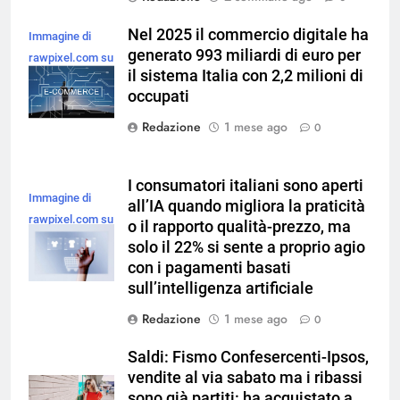
Nel 2025 il commercio digitale ha
Immagine di
generato 993 miliardi di euro per
rawpixel.com su
il sistema Italia con 2,2 milioni di
Magnific
occupati
Redazione
1 mese ago
0
I consumatori italiani sono aperti
Immagine di
all’IA quando migliora la praticità
rawpixel.com su
o il rapporto qualità-prezzo, ma
Magnific
solo il 22% si sente a proprio agio
con i pagamenti basati
sull’intelligenza artificiale
Redazione
1 mese ago
0
Saldi: Fismo Confesercenti-Ipsos,
vendite al via sabato ma i ribassi
sono già partiti: ha acquistato a