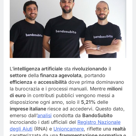
L’
intelligenza artificiale
sta
rivoluzionando
il
settore
della
finanza agevolata
, portando
efficienza
e
accessibilità
dove prima dominavano
la burocrazia e i processi manuali. Mentre
milioni
di euro
in contributi pubblici vengono messi a
disposizione ogni anno, solo il
5,21%
delle
imprese italiane
riesce ad accedervi. Questo dato,
emerso dall’
analisi
condotta da
BandoSubito
incrociando i dati ufficiali del
Registro Nazionale
degli Aiuti
(RNA) e
Unioncamere
, riflette una
realtà
caratterizzata da una
frammentazione normativa
e