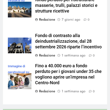
vwalakte su
masserie, trulli, palazzi storici e
Magnific
strutture ricettive
Redazione
7 giorni ago
0
Fondo di contrasto alla
deindustrializzazione, dal 28
settembre 2026 riparte l’incentivo
Redazione
1 settimana ago
0
Fino a 40.000 euro a fondo
Immagine di
perduto per i giovani under 35 che
garetsvisual su
vogliono aprire un’impresa nel
Magnific
Centro-Nord
Redazione
1 settimana ago
0