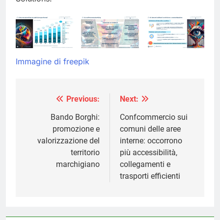
Immagine di freepik
Previous:
Next:
Navigazione
articoli
Bando Borghi:
Confcommercio sui
promozione e
comuni delle aree
valorizzazione del
interne: occorrono
territorio
più accessibilità,
marchigiano
collegamenti e
trasporti efficienti