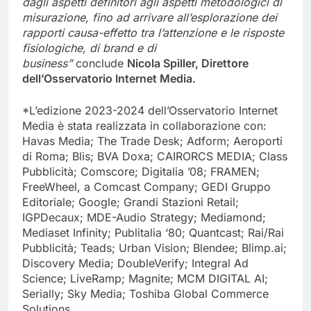
dagli aspetti definitori agli aspetti metodologici di
misurazione, fino ad arrivare all’esplorazione dei
rapporti causa-effetto tra l’attenzione e le risposte
fisiologiche, di brand e di
business”
conclude
Nicola Spiller, Direttore
dell’Osservatorio Internet Media.
*L’edizione 2023-2024 dell’Osservatorio Internet
Media è stata realizzata in collaborazione con:
Havas Media; The Trade Desk; Adform; Aeroporti
di Roma; Blis; BVA Doxa; CAIRORCS MEDIA; Class
Pubblicità; Comscore; Digitalia ’08; FRAMEN;
FreeWheel, a Comcast Company; GEDI Gruppo
Editoriale; Google; Grandi Stazioni Retail;
IGPDecaux; MDE-Audio Strategy; Mediamond;
Mediaset Infinity; Publitalia ‘80; Quantcast; Rai/Rai
Pubblicità; Teads; Urban Vision; Blendee; Blimp.ai;
Discovery Media; DoubleVerify; Integral Ad
Science; LiveRamp; Magnite; MCM DIGITAL AI;
Serially; Sky Media; Toshiba Global Commerce
Solutions.