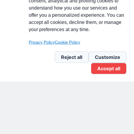
consent, analytical and profiling cookies to
understand how you use our services and
Partecipa alla discussione
offer you a personalized experience. You can
accept all cookies, decline them, or manage
your preferences at any time.
Pagina Linkedin
Privacy Policy
Cookie Policy
Newsletter Linkedin
Reject all
Customize
Accept all
Gruppo Linkedin
Pagina Facebook
X.com