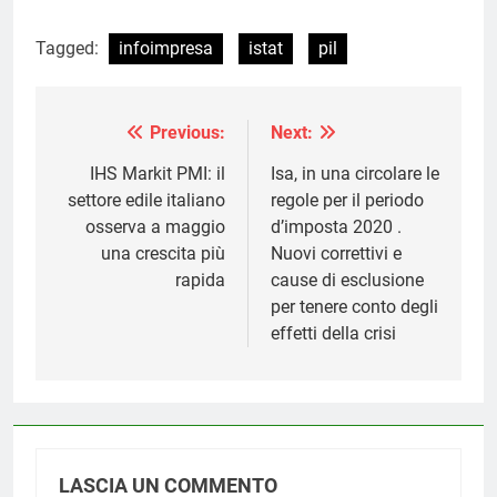
Tagged:
infoimpresa
istat
pil
Previous:
Next:
Navigazione
articoli
IHS Markit PMI: il
Isa, in una circolare le
settore edile italiano
regole per il periodo
osserva a maggio
d’imposta 2020 .
una crescita più
Nuovi correttivi e
rapida
cause di esclusione
per tenere conto degli
effetti della crisi
LASCIA UN COMMENTO