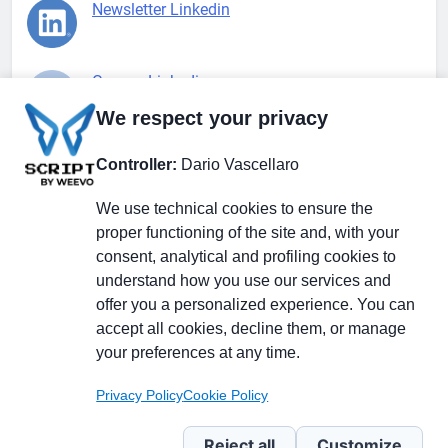
Newsletter Linkedin
Gruppo Linkedin
We respect your privacy
Pagina Facebook
Controller:
Dario Vascellaro
We use technical cookies to ensure the
X.com
proper functioning of the site and, with your
consent, analytical and profiling cookies to
understand how you use our services and
offer you a personalized experience. You can
accept all cookies, decline them, or manage
Il Giornale delle PMI.
Disclaimer
Privacy Policy
Cookie
your preferences at any time.
Testata giornalistica
registrata al Tribunale di
Privacy Policy
Cookie Policy
Milano n. 353 del 19
novembre 2013 Powered By
Reject all
Customize