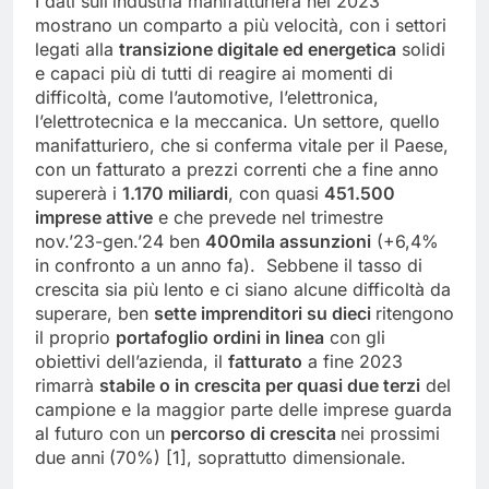
I dati sull’industria manifatturiera nel 2023
mostrano un comparto a più velocità, con i settori
legati alla
transizione digitale ed energetica
solidi
e capaci più di tutti di reagire ai momenti di
difficoltà, come l’automotive, l’elettronica,
l’elettrotecnica e la meccanica. Un settore, quello
manifatturiero, che si conferma vitale per il Paese,
con un fatturato a prezzi correnti che a fine anno
supererà i
1.170 miliardi
, con quasi
451.500
imprese attive
e che prevede nel trimestre
nov.’23-gen.’24 ben
400mila assunzioni
(+6,4%
in confronto a un anno fa). Sebbene il tasso di
crescita sia più lento e ci siano alcune difficoltà da
superare, ben
sette imprenditori su dieci
ritengono
il proprio
portafoglio ordini in linea
con gli
obiettivi dell’azienda, il
fatturato
a fine 2023
rimarrà
stabile o in crescita per quasi due terzi
del
campione e la maggior parte delle imprese guarda
al futuro con un
percorso di crescita
nei prossimi
due anni
(70%) [1], soprattutto dimensionale.