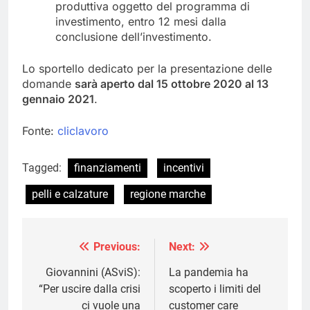
produttiva oggetto del programma di
investimento, entro 12 mesi dalla
conclusione dell’investimento.
Lo sportello dedicato per la presentazione delle
domande
sarà aperto dal 15 ottobre 2020 al 13
gennaio 2021
.
Fonte:
cliclavoro
Tagged:
finanziamenti
incentivi
pelli e calzature
regione marche
Previous:
Next:
Navigazione
articoli
Giovannini (ASviS):
La pandemia ha
“Per uscire dalla crisi
scoperto i limiti del
ci vuole una
customer care