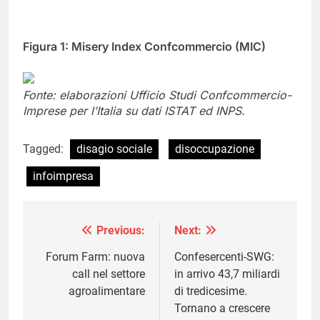
Figura 1: Misery Index Confcommercio (MIC)
Fonte: elaborazioni Ufficio Studi Confcommercio-
Imprese per l’Italia su dati ISTAT ed INPS.
Tagged:
disagio sociale
disoccupazione
infoimpresa
Previous:
Next:
Navigazione
articoli
Forum Farm: nuova
Confesercenti-SWG:
call nel settore
in arrivo 43,7 miliardi
agroalimentare
di tredicesime.
Tornano a crescere