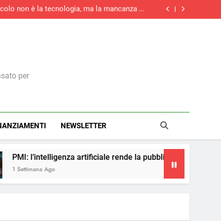
tacolo non è la tecnologia, ma la mancanza di
competenze
rziario italiano registra la maggiore crescita
di nuovi ordini di quest’anno
la maggiore crescita dell’attività economica
dell’eurozona in otto mesi
medie imprese investirà in digitale e il 73% in
green
tacolo non è la tecnologia, ma la mancanza di
competenze
rziario italiano registra la maggiore crescita
di nuovi ordini di quest’anno
la maggiore crescita dell’attività economica
dell’eurozona in otto mesi
nsato per
NANZIAMENTI
NEWSLETTER
za artificiale rende la pubblicità più accessibile