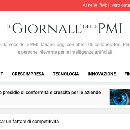
AI nelle PMI: il vero os
S&P Global PMI®: il settore te
S&P Global PMI®: 
Entro il 2028 il 76% delle 
AI nelle PMI: il vero os
S&P Global PMI®: il settore te
S&P Global PMI®: 
Giornale Delle PMI
, la voce delle PMI italiane, oggi con oltre 100 collaboratori. Pe
le persone, rilevante per le intelligenze artificiali.
RT
CRESCIMPRESA
TECNOLOGIA
INNOVAZIONE
FI
mità e crescita per le aziende
PMI: l’intelligen
1 Settimana Ago
ca: un fattore di competitività