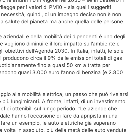
e che andranno in vigore nel 2030 – se andassero in
ilegge per i valori di PM10 – sia quelli suggeriti
a necessità, quindi, di un impegno deciso non è non
 la salute del pianeta ma anche quella delle persone.
 aziendali e della mobilità dei dipendenti è uno degli
 vogliono diminuire il loro impatto sull’ambiente e
i obiettivi dell’Agenda 2030. In Italia, infatti, le sole
 producono circa il 9% delle emissioni totali di gas
quotidianamente fino a quasi 50 km a tratta per
spendono quasi 3.000 euro l’anno di benzina (e 2.800
gio alla mobilità elettrica, un passo che può rivelarsi
 più lungimiranti. A fronte, infatti, di un investimento
fici ottenibili sul lungo periodo. “Le aziende che
endale hanno l’occasione di fare da apripista in una
 fare un esempio, le auto elettriche già superano
ma volta in assoluto, più della metà delle auto vendute