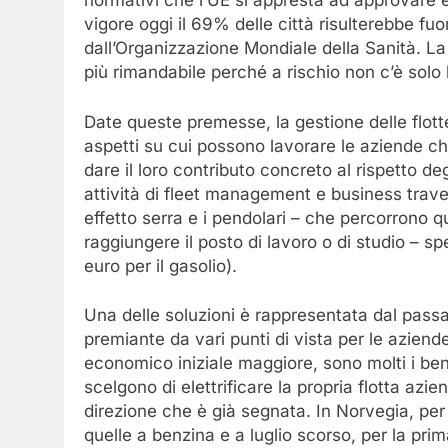
normativi che l’UE si appresta ad approvare 
vigore oggi il 69% delle città risulterebbe fuor
dall’Organizzazione Mondiale della Sanità. L
più rimandabile perché a rischio non c’è solo
Date queste premesse, la gestione delle flotte
aspetti su cui possono lavorare le aziende che
dare il loro contributo concreto al rispetto degl
attività di fleet management e business travel
effetto serra e i pendolari – che percorrono 
raggiungere il posto di lavoro o di studio – 
euro per il gasolio).
Una delle soluzioni è rappresentata dal passag
premiante da vari punti di vista per le aziende
economico iniziale maggiore, sono molti i bene
scelgono di elettrificare la propria flotta azi
direzione che è già segnata. In Norvegia, per
quelle a benzina e a luglio scorso, per la pri