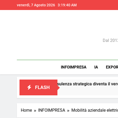
Skip
venerdì, 7 Agosto 2026
3:19:42 AM
to
content
Il 
Dal 2013
INFOIMPRESA
IA
EXPO
eting: la consulenza strategica diventa il vero presidio di confor
FLASH
Home
INFOIMPRESA
Mobilità aziendale elettri