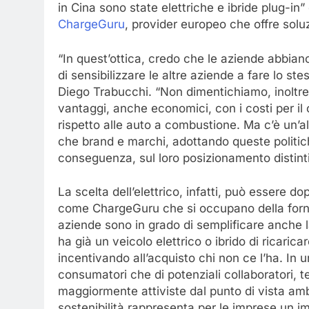
in Cina sono state elettriche e ibride plug-in
ChargeGuru
, provider europeo che offre soluzi
“In quest’ottica, credo che le aziende abbiano
di sensibilizzare le altre aziende a fare lo st
Diego Trabucchi. “Non dimentichiamo, inoltre,
vantaggi, anche economici, con i costi per il
rispetto alle auto a combustione. Ma c’è un’al
che brand e marchi, adottando queste politich
conseguenza, sul loro posizionamento distinti
La scelta dell’elettrico, infatti, può essere 
come ChargeGuru che si occupano della fornitura
aziende sono in grado di semplificare anche la 
ha già un veicolo elettrico o ibrido di ricarica
incentivando all’acquisto chi non ce l’ha. In u
consumatori che di potenziali collaboratori, 
maggiormente attiviste dal punto di vista amb
sostenibilità rappresenta per le imprese un im