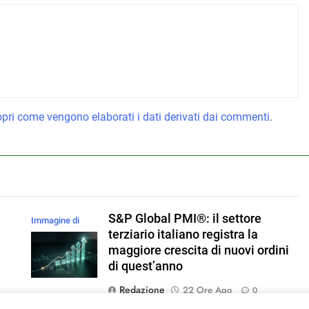
pri come vengono elaborati i dati derivati dai commenti
.
S&P Global PMI®: il settore
Immagine di
l
terziario italiano registra la
magnific
maggiore crescita di nuovi ordini
di quest’anno
Redazione
22 Ore Ago
0