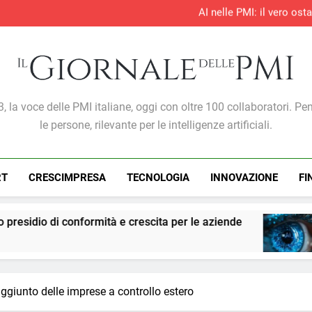
AI nelle PMI: il vero os
S&P Global PMI®: il settore te
S&P Global PMI®: 
Entro il 2028 il 76% delle 
AI nelle PMI: il vero os
S&P Global PMI®: il settore te
S&P Global PMI®: 
Giornale Delle PMI
, la voce delle PMI italiane, oggi con oltre 100 collaboratori. Pe
le persone, rilevante per le intelligenze artificiali.
RT
CRESCIMPRESA
TECNOLOGIA
INNOVAZIONE
FI
mità e crescita per le aziende
PMI: l’intelligen
1 Settimana Ago
ggiunto delle imprese a controllo estero