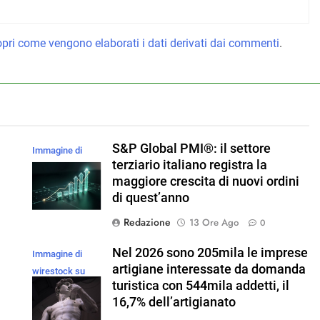
pri come vengono elaborati i dati derivati dai commenti
.
S&P Global PMI®: il settore
Immagine di
l
terziario italiano registra la
magnific
maggiore crescita di nuovi ordini
di quest’anno
Redazione
13 Ore Ago
0
Nel 2026 sono 205mila le imprese
Immagine di
a
artigiane interessate da domanda
wirestock su
turistica con 544mila addetti, il
Magnific
16,7% dell’artigianato