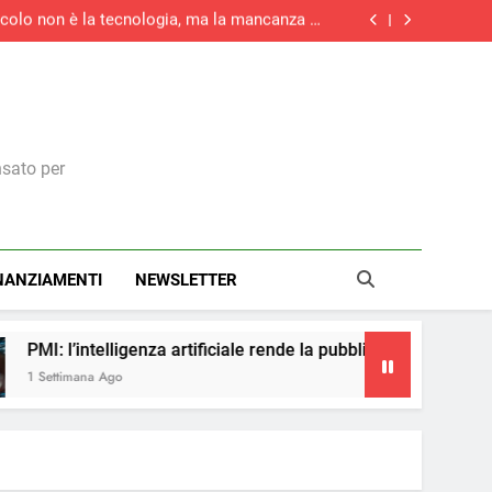
tacolo non è la tecnologia, ma la mancanza di
competenze
rziario italiano registra la maggiore crescita
di nuovi ordini di quest’anno
la maggiore crescita dell’attività economica
dell’eurozona in otto mesi
medie imprese investirà in digitale e il 73% in
green
tacolo non è la tecnologia, ma la mancanza di
competenze
rziario italiano registra la maggiore crescita
di nuovi ordini di quest’anno
la maggiore crescita dell’attività economica
dell’eurozona in otto mesi
nsato per
NANZIAMENTI
NEWSLETTER
za artificiale rende la pubblicità più accessibile