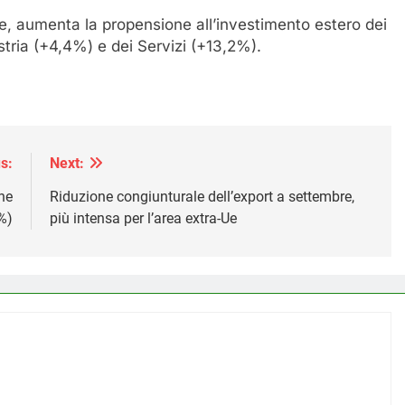
e, aumenta la propensione all’investimento estero dei
ustria (+4,4%) e dei Servizi (+13,2%).
s:
Next:
ne
Riduzione congiunturale dell’export a settembre,
%)
più intensa per l’area extra-Ue