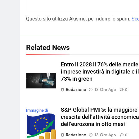
Questo sito utilizza Akismet per ridurre lo spam.
Sco
Related News
Entro il 2028 il 76% delle medie
imprese investirà in digitale e i
73% in green
Redazione
13 Ore Ago
0
S&P Global PMI®: la maggiore
Immagine di
crescita dell’attività economic
brgfx su
dell’eurozona in otto mesi
Magnific
Redazione
13 Ore Ago
0