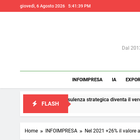
Skip
giovedì, 6 Agosto 2026
5:41:40 PM
to
content
Il 
Dal 2013
INFOIMPRESA
IA
EXPO
eting: la consulenza strategica diventa il vero presidio di confor
FLASH
Home
INFOIMPRESA
Nel 2021 +26% il valore a