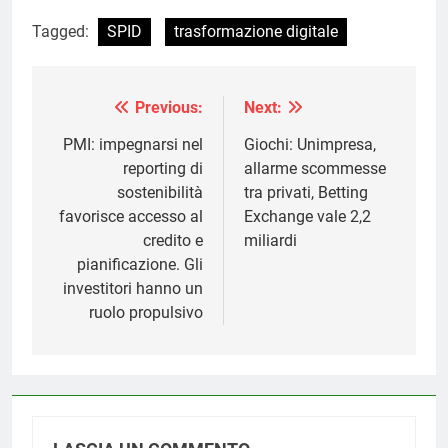
Tagged:
SPID
trasformazione digitale
Previous:
Next:
Navigazione
articoli
PMI: impegnarsi nel
Giochi: Unimpresa,
reporting di
allarme scommesse
sostenibilità
tra privati, Betting
favorisce accesso al
Exchange vale 2,2
credito e
miliardi
pianificazione. Gli
investitori hanno un
ruolo propulsivo