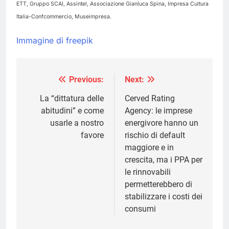
ETT, Gruppo SCAI, Assintel, Associazione Gianluca Spina, Impresa Cultura
Italia-Confcommercio, Museimpresa.
Immagine di freepik
Previous:
Next:
Navigazione
articoli
La “dittatura delle
Cerved Rating
abitudini” e come
Agency: le imprese
usarle a nostro
energivore hanno un
favore
rischio di default
maggiore e in
crescita, ma i PPA per
le rinnovabili
permetterebbero di
stabilizzare i costi dei
consumi