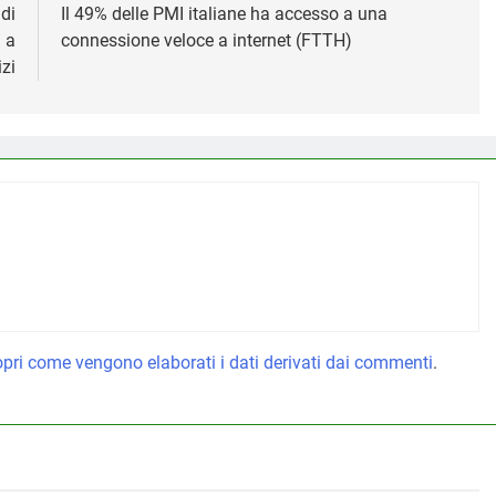
di
Il 49% delle PMI italiane ha accesso a una
a a
connessione veloce a internet (FTTH)
izi
pri come vengono elaborati i dati derivati dai commenti
.