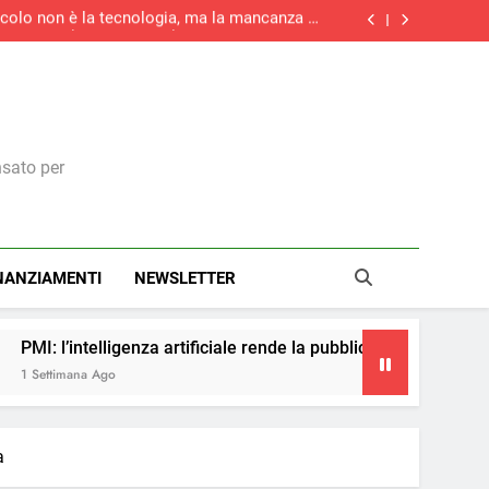
tacolo non è la tecnologia, ma la mancanza di
competenze
rziario italiano registra la maggiore crescita
di nuovi ordini di quest’anno
la maggiore crescita dell’attività economica
dell’eurozona in otto mesi
medie imprese investirà in digitale e il 73% in
green
tacolo non è la tecnologia, ma la mancanza di
competenze
rziario italiano registra la maggiore crescita
di nuovi ordini di quest’anno
la maggiore crescita dell’attività economica
dell’eurozona in otto mesi
nsato per
NANZIAMENTI
NEWSLETTER
za artificiale rende la pubblicità più accessibile
a