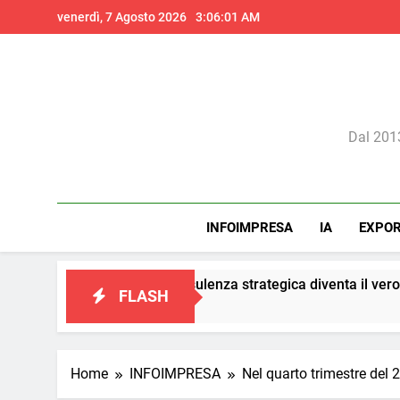
Skip
venerdì, 7 Agosto 2026
3:06:03 AM
to
content
Il 
Dal 2013
INFOIMPRESA
IA
EXPO
eting: la consulenza strategica diventa il vero presidio di confo
FLASH
Home
INFOIMPRESA
Nel quarto trimestre del 