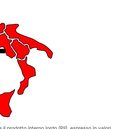
il prodotto interno lordo (Pil), espresso in valori