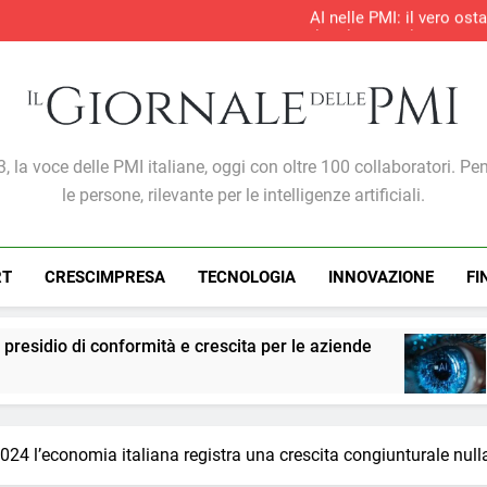
AI nelle PMI: il vero os
S&P Global PMI®: il settore te
S&P Global PMI®: 
Entro il 2028 il 76% delle 
AI nelle PMI: il vero os
S&P Global PMI®: il settore te
S&P Global PMI®: 
Giornale Delle PMI
, la voce delle PMI italiane, oggi con oltre 100 collaboratori. Pe
le persone, rilevante per le intelligenze artificiali.
RT
CRESCIMPRESA
TECNOLOGIA
INNOVAZIONE
FI
rmità e crescita per le aziende
PMI: l’intelligen
1 Settimana Ago
2024 l’economia italiana registra una crescita congiunturale null