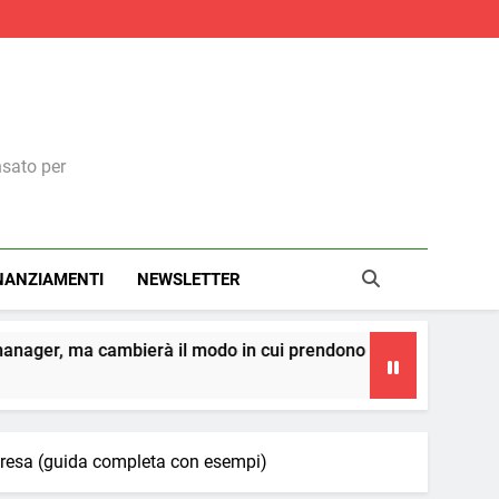
nsato per
NANZIAMENTI
NEWSLETTER
modo in cui prendono decisioni
La teoria dei ce
4 Giorni Ago
mpresa (guida completa con esempi)