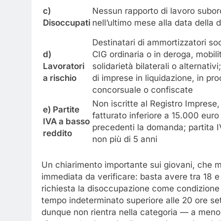
c)
Nessun rapporto di lavoro subor
Disoccupati
nell’ultimo mese alla data della
Destinatari di ammortizzatori soc
d)
CIG ordinaria o in deroga, mobilit
Lavoratori
solidarietà bilaterali o alternativ
a rischio
di imprese in liquidazione, in pr
concorsuale o confiscate
Non iscritte al Registro Imprese
e) Partite
fatturato inferiore a 15.000 euro
IVA a basso
precedenti la domanda; partita 
reddito
non più di 5 anni
Un chiarimento importante sui giovani, che me
immediata da verificare: basta avere tra 18 e
richiesta la disoccupazione come condizione 
tempo indeterminato superiore alle 20 ore se
dunque non rientra nella categoria — a men