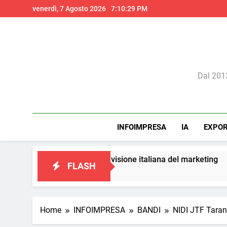
Skip
venerdì, 7 Agosto 2026
7:10:30 PM
to
content
Il 
Dal 2013
INFOIMPRESA
IA
EXPO
una visione italiana del marketing
Perché l’in
FLASH
14 Ore Ago
Home
INFOIMPRESA
BANDI
NIDI JTF Taran