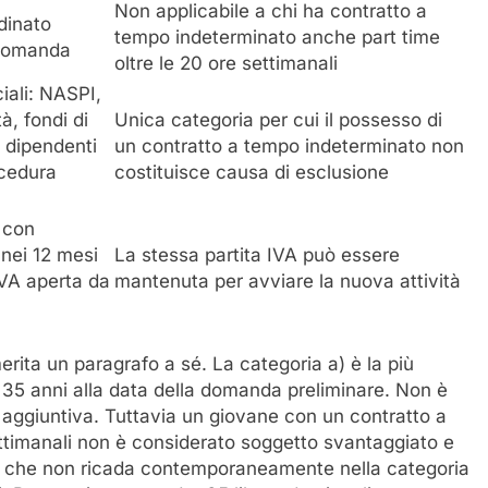
Non applicabile a chi ha contratto a
dinato
tempo indeterminato anche part time
 domanda
oltre le 20 ore settimanali
iali: NASPI,
à, fondi di
Unica categoria per cui il possesso di
i; dipendenti
un contratto a tempo indeterminato non
ocedura
costituisce causa di esclusione
, con
 nei 12 mesi
La stessa partita IVA può essere
IVA aperta da
mantenuta per avviare la nuova attività
rita un paragrafo a sé. La categoria a) è la più
 35 anni alla data della domanda preliminare. Non è
aggiuntiva. Tuttavia un giovane con un contratto a
ttimanali non è considerato soggetto svantaggiato e
o che non ricada contemporaneamente nella categoria