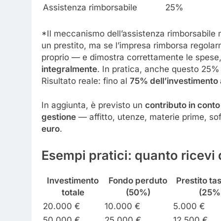
Assistenza rimborsabile
25%
*Il meccanismo dell’assistenza rimborsabile m
un prestito, ma se l’impresa rimborsa regolar
proprio — e dimostra correttamente le spese
integralmente
. In pratica, anche questo 25% 
Risultato reale: fino al
75% dell’investimento
In aggiunta, è previsto un
contributo in conto
gestione
— affitto, utenze, materie prime, so
euro
.
Esempi pratici: quanto ricevi
Investimento
Fondo perduto
Prestito t
totale
(50%)
(25%
20.000 €
10.000 €
5.000 €
50.000 €
25.000 €
12.500 €