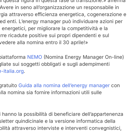
i questa figura in questa fase di transizione.» afferma
«Avere in seno all’organizzazione un responsabile in
rgia attraverso efficienza energetica, cogenerazione e
 ed enti. L’energy manager può individuare azioni per
 energetici, per migliorare la competitività e la
durre ricadute positive sui propri dipendenti e sul
vedere alla nomina entro il 30 aprile!»
 piattaforma
NEMO
(Nomina Energy Manager On-line)
liate sui soggetti obbligati e sugli adempimenti
e-italia.org
.
 gratuito
Guida alla nomina dell’energy manager
con
la nomina sia fornire informazioni utili sulle
hanno la possibilità di beneficiare dell’appartenenza
letter quindicinale e la versione informatica della
bilità attraverso interviste e interventi convegnistici,