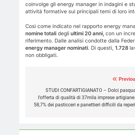
coinvolge gli energy manager in indagini e st
attività formative sui principali temi di loro in
Così come indicato nel rapporto energy manage
nomine totali
degli
ultimi 20 anni,
con un incre
riferimento. Dalle analisi condotte dalla Fed
energy manager nominati
. Di questi,
1.728
la
non obbligati.
Previou
Navigazione
articoli
STUDI CONFARTIGIANATO – Dolci pasqual
l’offerta di qualità di 37mila imprese artigiane.
58,7% dei pasticceri e panettieri difficili da reper