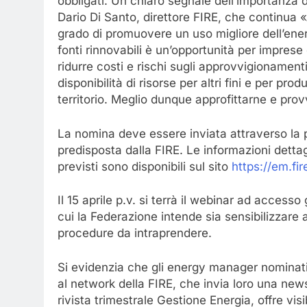
obbligati. Un chiaro segnale dell’importanza d
Dario Di Santo, direttore FIRE, che continua 
grado di promuovere un uso migliore dell’ene
fonti rinnovabili è un’opportunità per imprese
ridurre costi e rischi sugli approvvigionamenti
disponibilità di risorse per altri fini e per pro
territorio. Meglio dunque approfittarne e prov
La nomina deve essere inviata attraverso la
predisposta dalla FIRE. Le informazioni dettag
previsti sono disponibili sul sito
https://em.fir
Il 15 aprile p.v. si terrà il webinar ad accesso
cui la Federazione intende sia sensibilizzare al
procedure da intraprendere.
Si evidenzia che gli energy manager nominati 
al network della FIRE, che invia loro una news
rivista trimestrale Gestione Energia, offre visi