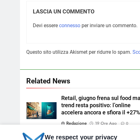
LASCIA UN COMMENTO
Devi essere
connesso
per inviare un commento.
Questo sito utilizza Akismet per ridurre lo spam.
Sco
Related News
Retail, giugno frena sul food ma
trend resta positivo: l’online
accelera ancora e sfiora il +27
Redazione
19 Ore Ago
0
L’undertourism cresce e piace a
We respect your privacy
Immagine di