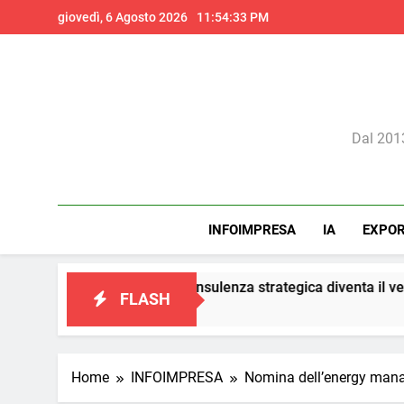
Skip
giovedì, 6 Agosto 2026
11:54:34 PM
to
content
Il 
Dal 2013
INFOIMPRESA
IA
EXPO
eting: la consulenza strategica diventa il vero presidio di confo
FLASH
Home
INFOIMPRESA
Nomina dell’energy manage