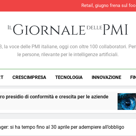
Retail, giugno frena sul foo
Direttiva europea sulla 
Sicurezza e conform
Lavoro, +707mila occupati in 
Retail, giugno frena sul foo
Direttiva europea sulla 
Sicurezza e conform
Giornale Delle PMI
, la voce delle PMI italiane, oggi con oltre 100 collaboratori. Pe
le persone, rilevante per le intelligenze artificiali.
RT
CRESCIMPRESA
TECNOLOGIA
INNOVAZIONE
FI
rmità e crescita per le aziende
PMI: l’intelligen
7 Giorni Ago
r: si ha tempo fino al 30 aprile per adempiere all’obbligo