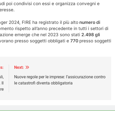
udi poi condivisi con essi e organizza convegni e
teresse.
r 2024, FIRE ha registrato il più alto
numero di
mento rispetto all’anno precedente in tutti i settori di
erazione emerge che
nel 2023 sono stati
2.498 gli
vorano presso soggetti obbligati e
770
presso soggetti
s:
Next:
i,
Nuove regole per le imprese: l’assicurazione contro
 Il
le catastrofi diventa obbligatoria
ire