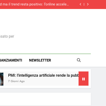
d ma il trend resta positivo: l’online accelera
ancora e sfiora il +27%
trasparenza salariale: ecco cosa cambia per i
dirigenti italiani
ità: cinque consigli per prepararsi al nuovo
Regolamento macchine UE
cinque anni: boom di contratti stabili e over
55, ma la corsa rallenta
d ma il trend resta positivo: l’online accelera
ancora e sfiora il +27%
trasparenza salariale: ecco cosa cambia per i
dirigenti italiani
ità: cinque consigli per prepararsi al nuovo
Regolamento macchine UE
nsato per
NANZIAMENTI
NEWSLETTER
za artificiale rende la pubblicità più accessibile