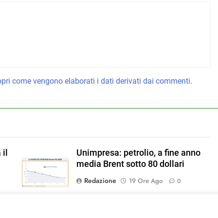
pri come vengono elaborati i dati derivati dai commenti
.
 il
Unimpresa: petrolio, a fine anno
media Brent sotto 80 dollari
%
Redazione
19 Ore Ago
0
l
Agosto traina l’estate della