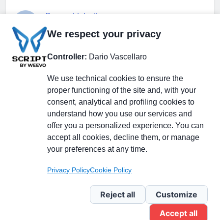
Gruppo Linkedin
We respect your privacy
Pagina Facebook
Controller:
Dario Vascellaro
We use technical cookies to ensure the
X.com
proper functioning of the site and, with your
consent, analytical and profiling cookies to
understand how you use our services and
offer you a personalized experience. You can
accept all cookies, decline them, or manage
Il Giornale delle PMI.
Disclaimer
Privacy Policy
Cookie
your preferences at any time.
Testata giornalistica
registrata al Tribunale di
Privacy Policy
Cookie Policy
Milano n. 353 del 19
novembre 2013 Powered By
Reject all
Customize
.
BlazeThemes
Accept all