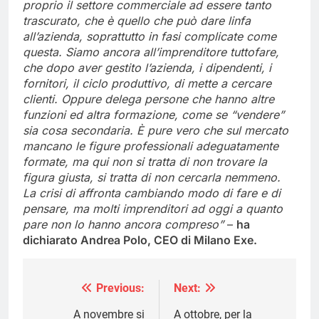
proprio il settore commerciale ad essere tanto
trascurato, che è quello che può dare linfa
all’azienda, soprattutto in fasi complicate come
questa. Siamo ancora all’imprenditore tuttofare,
che dopo aver gestito l’azienda, i dipendenti, i
fornitori, il ciclo produttivo, di mette a cercare
clienti. Oppure delega persone che hanno altre
funzioni ed altra formazione, come se “vendere”
sia cosa secondaria. È pure vero che sul mercato
mancano le figure professionali adeguatamente
formate, ma qui non si tratta di non trovare la
figura giusta, si tratta di non cercarla nemmeno.
La crisi di affronta cambiando modo di fare e di
pensare, ma molti imprenditori ad oggi a quanto
pare non lo hanno ancora compreso”
–
ha
dichiarato Andrea Polo, CEO di Milano Exe.
Previous:
Next:
Navigazione
articoli
A novembre si
A ottobre, per la