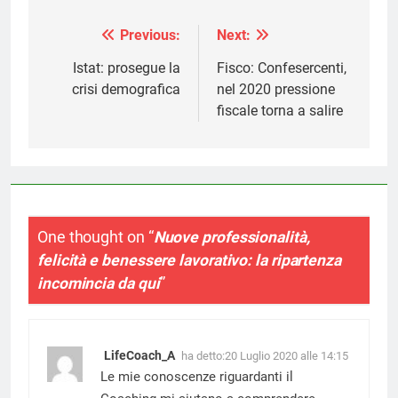
Previous:
Next:
Navigazione
articoli
Istat: prosegue la
Fisco: Confesercenti,
crisi demografica
nel 2020 pressione
fiscale torna a salire
One thought on “
Nuove professionalità,
felicità e benessere lavorativo: la ripartenza
incomincia da qui
”
LifeCoach_A
ha detto:
20 Luglio 2020 alle 14:15
Le mie conoscenze riguardanti il