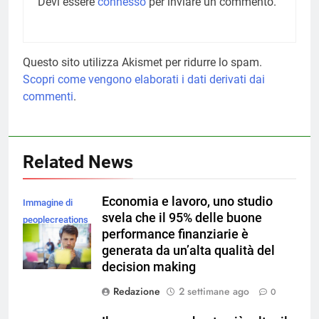
Devi essere
connesso
per inviare un commento.
Questo sito utilizza Akismet per ridurre lo spam.
Scopri come vengono elaborati i dati derivati dai
commenti
.
Related News
Economia e lavoro, uno studio
Immagine di
svela che il 95% delle buone
peoplecreations
performance finanziarie è
su Magnific
generata da un’alta qualità del
decision making
Redazione
2 settimane ago
0