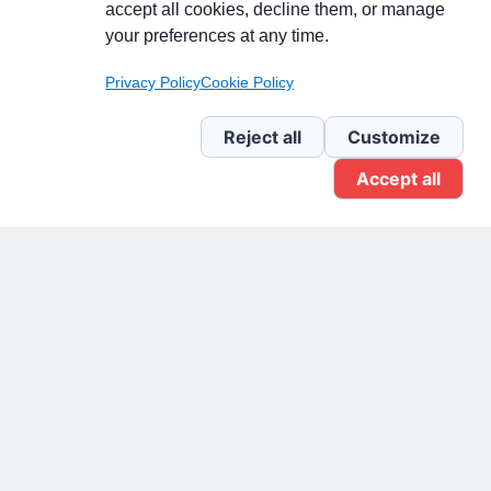
accept all cookies, decline them, or manage
your preferences at any time.
Pagina Linkedin
Privacy Policy
Cookie Policy
Newsletter Linkedin
Reject all
Customize
Accept all
Gruppo Linkedin
Pagina Facebook
X.com
Il Giornale delle PMI.
Disclaimer
Privacy Policy
Cookie