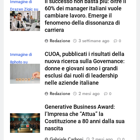
Il successo non basta più: oltre il
Immagine di
60% dei manager italiani vuole
Drazen Zigic su
cambiare lavoro. Emerge il
Magnific
fenomeno della dissonanza di
carriera
Redazione
3 settimane ago
0
CUOA, pubblicati i risultati della
Immagine di
nuova ricerca sulla Governance:
8photo su
donne e giovani sono i grandi
Magnific
esclusi dai ruoli di leadership
nelle aziende italiane
Redazione
2 mesi ago
0
Generative Business Award:
l’Impresa che “Attua” la
Costituzione a 80 anni dalla sua
nascita
Gabriele Carboni
2 mesi ago
0