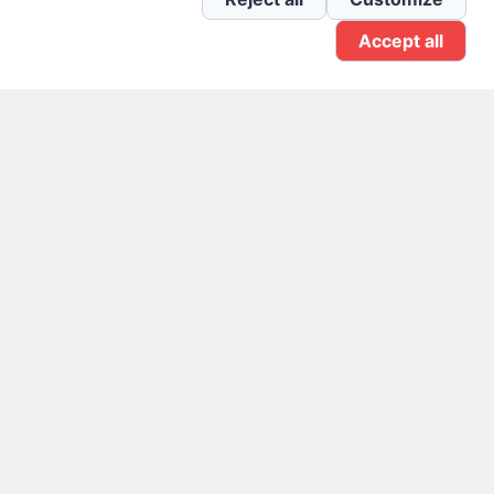
Accept all
Gruppo Linkedin
Pagina Facebook
X.com
Il Giornale delle PMI.
Disclaimer
Privacy Policy
Cookie
Testata giornalistica
registrata al Tribunale di
Milano n. 353 del 19
novembre 2013 Powered By
.
BlazeThemes