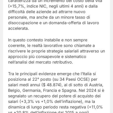
caratterizza da un incremento del costo della vita
(+15,7%, indice NIC, negli ultimi 4 anni) e dalla
difficoltà delle aziende ad attrarre nuovo
personale, ma anche da un minore tasso di
disoccupazione e un domanda-offerta di lavoro
accelerata.
In questo contesto instabile e non sempre
coerente, le realtà lavorative sono chiamate a
riscrivere le proprie strategie salariali attraverso un
approccio più consapevole e sistematico
nell’analisi del mercato retributivo.
Tra le principali evidenze emerge che l’Italia si
posiziona al 22° posto (su 34 Paesi OCSE) per
salari medi annui ($ 48.874), al di sotto di Austria,
Belgio, Germania, Francia e Spagna. Nel 2024 si è
segnalato un recupero del potere di acquisto dei
salari (+3,3% vs +1,0% dell’inflazione), ma la
dinamica di lungo periodo resta negativa (+11,0%
vs +20,8% dell’inflazione dal 2015 a oggi).