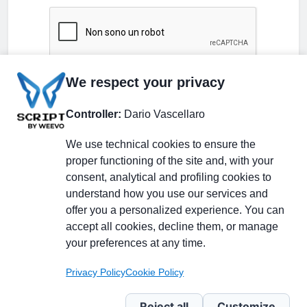
We respect your privacy
Controller:
Dario Vascellaro
We use technical cookies to ensure the
proper functioning of the site and, with your
consent, analytical and profiling cookies to
understand how you use our services and
Partecipa alla discussione
offer you a personalized experience. You can
accept all cookies, decline them, or manage
your preferences at any time.
Pagina Linkedin
Privacy Policy
Cookie Policy
Newsletter Linkedin
Reject all
Customize