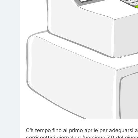
C’è tempo fino al primo aprile per adeguarsi al
corrispettivi giornalieri (versione 7.0 del giu