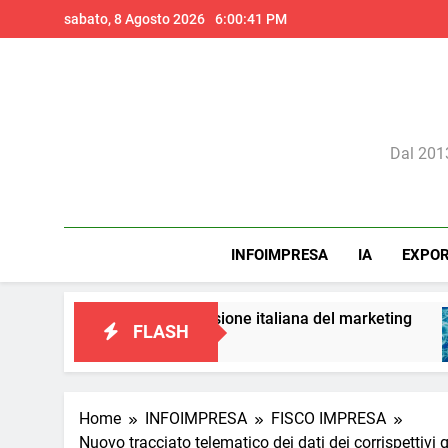
Skip
sabato, 8 Agosto 2026
6:00:42 PM
to
content
Il 
Dal 2013
INFOIMPRESA
IA
EXPO
to a una visione italiana del marketing
Perché 
FLASH
2 Giorni
Home
INFOIMPRESA
FISCO IMPRESA
Nuovo tracciato telematico dei dati dei corrispettivi g