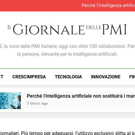
Perché l’intelligenza artif
Produzione industria
S&P Global PMI®: malgra
Gabriele Carboni nominato Cav
Perché l’intelligenza artif
Produzione industria
S&P Global PMI®: malgra
Giornale Delle PMI
, la voce delle PMI italiane, oggi con oltre 100 collaboratori. Pe
le persone, rilevante per le intelligenze artificiali.
RT
CRESCIMPRESA
TECNOLOGIA
INNOVAZIONE
FI
l’intelligenza artificiale non sostituirà i manager, ma cambier
 Ago
iornalieri. Più tempo per adeguarsi: l’utilizzo esclusivo slitta al 