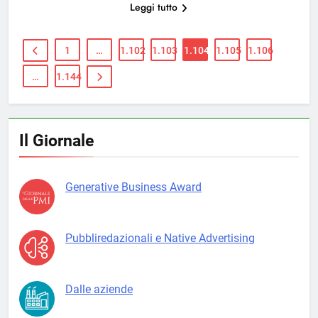
Leggi tutto
1
…
1.102
1.103
1.104
1.105
1.106
…
1.144
Il Giornale
Generative Business Award
Pubbliredazionali e Native Advertising
Dalle aziende