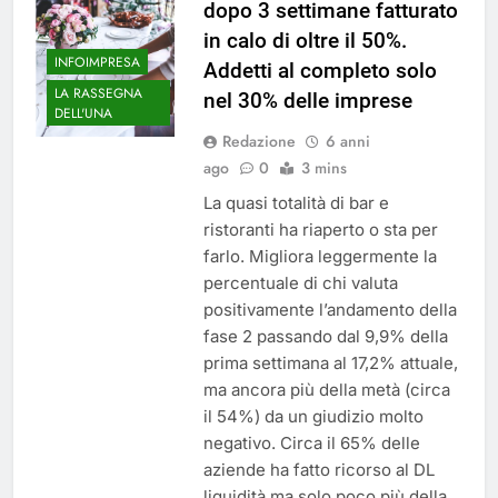
dopo 3 settimane fatturato
in calo di oltre il 50%.
INFOIMPRESA
Addetti al completo solo
LA RASSEGNA
nel 30% delle imprese
DELL'UNA
Redazione
6 anni
ago
0
3 mins
La quasi totalità di bar e
ristoranti ha riaperto o sta per
farlo. Migliora leggermente la
percentuale di chi valuta
positivamente l’andamento della
fase 2 passando dal 9,9% della
prima settimana al 17,2% attuale,
ma ancora più della metà (circa
il 54%) da un giudizio molto
negativo. Circa il 65% delle
aziende ha fatto ricorso al DL
liquidità ma solo poco più della