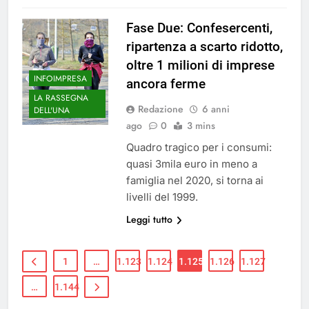
Fase Due: Confesercenti,
ripartenza a scarto ridotto,
oltre 1 milioni di imprese
INFOIMPRESA
ancora ferme
LA RASSEGNA
Redazione
6 anni
DELL'UNA
ago
0
3 mins
Quadro tragico per i consumi:
quasi 3mila euro in meno a
famiglia nel 2020, si torna ai
livelli del 1999.
Leggi tutto
1
…
1.123
1.124
1.125
1.126
1.127
…
1.144