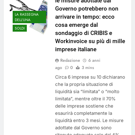
le misure adottate dal
Governo potrebbero non
LA RASSEGNA
arrivare in tempo: ecco
DELL'UNA
cosa emerge dal
SOLDI
sondaggio di CRIBIS e
Workinvoice su più di mille
imprese italiane
Redazione
6 anni
ago
0
3 mins
Circa 6 imprese su 10 dichiarano
che la propria situazione di
liquidità sia “limitata” o “molto
limitata”, mentre oltre il 70%
delle imprese sostiene che
esaurirà completamente la
liquidità entro 3 mesi. Le misure
adottate dal Governo sono
ritenute adeguate solo dal 4%