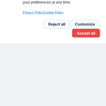
your preferences at any time.
Pagina Linkedin
Privacy Policy
Cookie Policy
Newsletter Linkedin
Reject all
Customize
Accept all
Gruppo Linkedin
Pagina Facebook
X.com
Il Giornale delle PMI.
Disclaimer
Privacy Policy
Cookie
Testata giornalistica