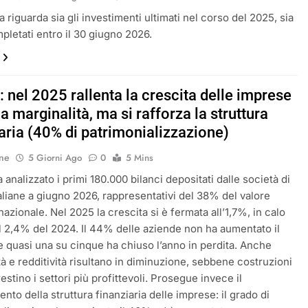
 riguarda sia gli investimenti ultimati nel corso del 2025, sia
mpletati entro il 30 giugno 2026.
 nel 2025 rallenta la crescita delle imprese
la marginalità, ma si rafforza la struttura
aria (40% di patrimonializzazione)
ne
5 Giorni Ago
0
5 Mins
analizzato i primi 180.000 bilanci depositati dalle società di
italiane a giugno 2026, rappresentativi del 38% del valore
azionale. Nel 2025 la crescita si è fermata all’1,7%, in calo
al 2,4% del 2024. Il 44% delle aziende non ha aumentato il
 e quasi una su cinque ha chiuso l’anno in perdita. Anche
tà e redditività risultano in diminuzione, sebbene costruzioni
restino i settori più profittevoli. Prosegue invece il
nto della struttura finanziaria delle imprese: il grado di