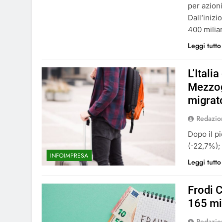
per azioni
Dall’inizi
400 milia
Leggi tutto
L’Itali
Mezzog
migrat
Redazio
Dopo il p
(-22,7%); 
INFOIMPRESA
Leggi tutto
Frodi C
165 mi
Redazio