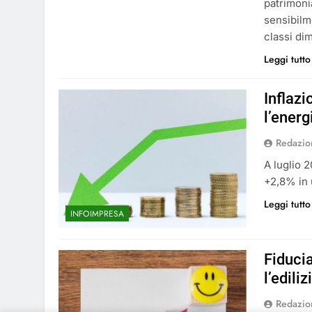
patrimoni
sensibilme
classi di
Leggi tutto
Inflazi
l’ener
Redazio
A luglio 
+2,8% in 
Leggi tutto
INFOIMPRESA
Fiducia
l’edili
Redazio