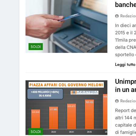
banch
Redazio
In dieci a
2015 e il 
11mila pr
SOLDI
della CNA
sportello 
Leggi tutto
Unimpr
in un a
Redazio
Report de
altri 144 
capitale d
SOLDI
di famigl