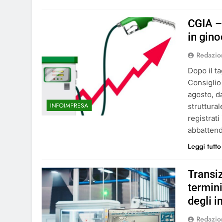
CGIA – 
in gino
Redazio
Dopo il ta
Consiglio
agosto, d
INFOIMPRESA
struttural
registrat
abbatten
Leggi tutto
Transiz
termin
degli i
Redazio