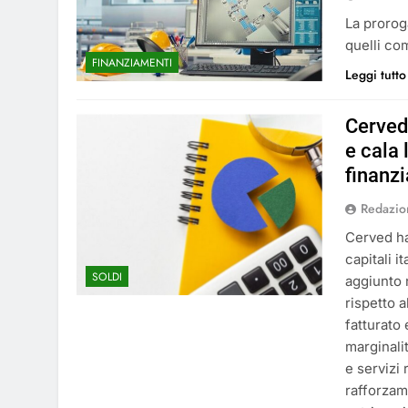
La proroga
quelli co
FINANZIAMENTI
Leggi tutto
Cerved:
e cala 
finanzi
Redazio
Cerved ha 
capitali 
SOLDI
aggiunto n
rispetto 
fatturato
marginali
e servizi 
rafforzame