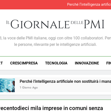
Perché l’intelligenza artif
Produzione industria
S&P Global PMI®: malgra
Gabriele Carboni nominato Cav
Perché l’intelligenza artif
Produzione industria
S&P Global PMI®: malgra
Giornale Delle PMI
, la voce delle PMI italiane, oggi con oltre 100 collaboratori. Pe
le persone, rilevante per le intelligenze artificiali.
RT
CRESCIMPRESA
TECNOLOGIA
INNOVAZIONE
FI
telligenza artificiale non sostituirà i manager, ma cambierà il
recentodieci mila imprese in comuni senza