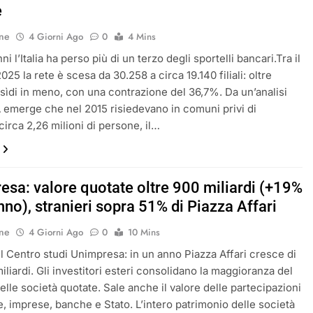
e
ne
4 Giorni Ago
0
4 Mins
nni l’Italia ha perso più di un terzo degli sportelli bancari.Tra il
2025 la rete è scesa da 30.258 a circa 19.140 filiali: oltre
esìdi in meno, con una contrazione del 36,7%. Da un’analisi
 emerge che nel 2015 risiedevano in comuni privi di
circa 2,26 milioni di persone, il…
esa: valore quotate oltre 900 miliardi (+19%
nno), stranieri sopra 51% di Piazza Affari
ne
4 Giorni Ago
0
10 Mins
l Centro studi Unimpresa: in un anno Piazza Affari cresce di
miliardi. Gli investitori esteri consolidano la maggioranza del
elle società quotate. Sale anche il valore delle partecipazioni
ie, imprese, banche e Stato. L’intero patrimonio delle società