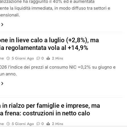
alizzazione ha raggiunto il 40% ed è aumentata
nte la liquidità immediata, in modo diffuso tra settori e
mensionali.
one in lieve calo a luglio (+2,8%), ma
gia regolamentata vola al +14,9%
ne
5 Giorni Ago
0
2 Mins
2026 l’indice dei prezzi al consumo NIC +0,2% su giugno e
un anno.
 in rialzo per famiglie e imprese, ma
zia frena: costruzioni in netto calo
ne
5 Giorni Ago
0
2 Mins