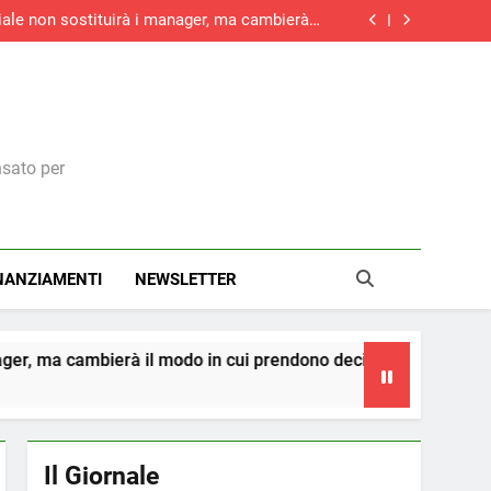
iciale non sostituirà i manager, ma cambierà il
modo in cui prendono decisioni
le, battuta d’arresto a giugno: -1% su maggio
do la ripresa dei nuovi ordini, si allunga la
contrazione del settore edile in Italia
aliere della Repubblica: il riconoscimento a
una visione italiana del marketing
iciale non sostituirà i manager, ma cambierà il
modo in cui prendono decisioni
le, battuta d’arresto a giugno: -1% su maggio
do la ripresa dei nuovi ordini, si allunga la
contrazione del settore edile in Italia
nsato per
NANZIAMENTI
NEWSLETTER
 modo in cui prendono decisioni
La teoria dei ce
4 Giorni Ago
Il Giornale