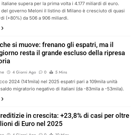
 italiane supera per la prima volta i 4.177 miliardi di euro.
o del governo Meloni il listino di Milano è cresciuto di quasi
rdi (+80%) da 506 a 906 miliardi.
a che si muove: frenano gli espatri, ma il
iorno resta il grande escluso della ripresa
oria
ne
4 Giorni Ago
0
5 Mins
icco 2024 (141mila) nel 2025 espatri pari a 109mila unità
saldo migratorio negativo di italiani (da -83mila a -53mila).
reditizie in crescita: +23,8% di casi per oltre
lioni di Euro nel 2025
ne
4 Giorni Ago
0
10 Mins