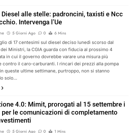
Diesel alle stelle: padroncini, taxisti e Ncc
cchio. Intervenga l’Ue
ne
5 Giorni Ago
0
6 Mins
glio di 17 centesimi sul diesel deciso lunedì scorso dal
 dei Ministri, la CGIA guarda con fiducia al prossimo 4
ata in cui il governo dovrebbe varare una misura più
e contro il caro-carburanti. I rincari dei prezzi alla pompa
i in queste ultime settimane, purtroppo, non si stanno
do solo…
ione 4.0: Mimit, prorogati al 15 settembre i
i per le comunicazioni di completamento
nvestimenti
ne
5 Giorni Ago
0
1 Mins