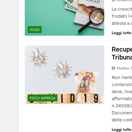
La cresci
frodato (
attesta a 
SOLDI
Leggi tutto
Recupe
Tribun
Matteo S
Non rientr
contenzio
deve, inv
FISCO IMPRESA
affermato
n.34559/2
Documenti
delle con
Leggi tutto