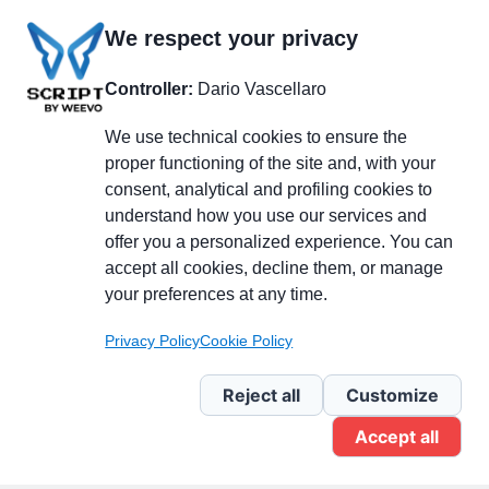
We respect your privacy
Controller:
Dario Vascellaro
We use technical cookies to ensure the
proper functioning of the site and, with your
consent, analytical and profiling cookies to
understand how you use our services and
Partecipa alla discussione
offer you a personalized experience. You can
accept all cookies, decline them, or manage
your preferences at any time.
Pagina Linkedin
Privacy Policy
Cookie Policy
Newsletter Linkedin
Reject all
Customize
Accept all
Gruppo Linkedin