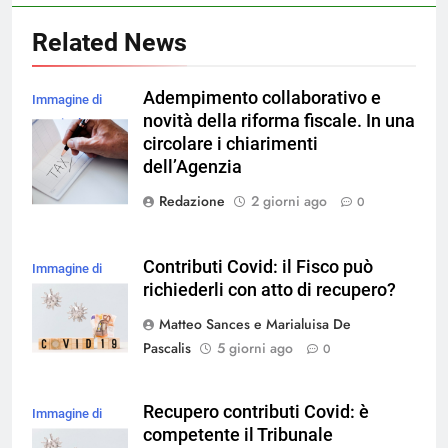
Related News
Adempimento collaborativo e
Immagine di
novità della riforma fiscale. In una
rawpixel.com su
circolare i chiarimenti
Magnific
dell’Agenzia
Redazione
2 giorni ago
0
Contributi Covid: il Fisco può
Immagine di
richiederli con atto di recupero?
magnific
Matteo Sances e Marialuisa De
Pascalis
5 giorni ago
0
Recupero contributi Covid: è
Immagine di
competente il Tribunale
magnific