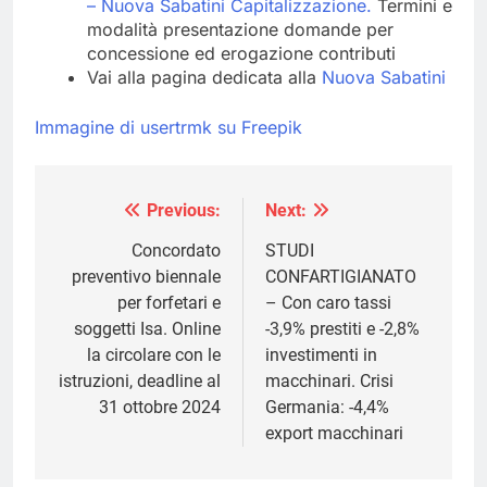
– Nuova Sabatini Capitalizzazione.
Termini e
modalità presentazione domande per
concessione ed erogazione contributi
Vai alla pagina dedicata alla
Nuova Sabatini
Immagine di usertrmk su Freepik
Previous:
Next:
Navigazione
articoli
Concordato
STUDI
preventivo biennale
CONFARTIGIANATO
per forfetari e
– Con caro tassi
soggetti Isa. Online
-3,9% prestiti e -2,8%
la circolare con le
investimenti in
istruzioni, deadline al
macchinari. Crisi
31 ottobre 2024
Germania: -4,4%
export macchinari