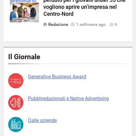
perduto per i giovani under 35 che
garetsvisual su
vogliono aprire un’impresa nel
Magnific
Centro-Nord
Redazione
1 settimana ago
0
Il Giornale
Generative Business Award
Pubbliredazionali e Native Advertising
Dalle aziende