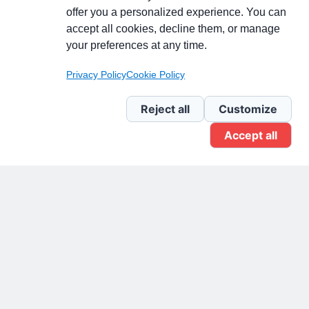
Partecipa alla discussione
offer you a personalized experience. You can
accept all cookies, decline them, or manage
your preferences at any time.
Pagina Linkedin
Privacy Policy
Cookie Policy
Newsletter Linkedin
Reject all
Customize
Accept all
Gruppo Linkedin
Pagina Facebook
X.com