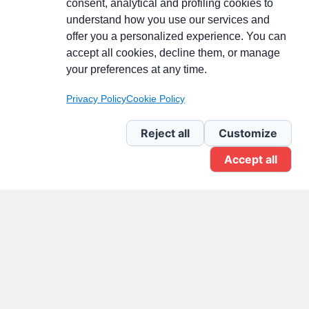
consent, analytical and profiling cookies to
understand how you use our services and
Partecipa alla discussione
offer you a personalized experience. You can
accept all cookies, decline them, or manage
your preferences at any time.
Pagina Linkedin
Privacy Policy
Cookie Policy
Newsletter Linkedin
Reject all
Customize
Accept all
Gruppo Linkedin
Pagina Facebook
X.com