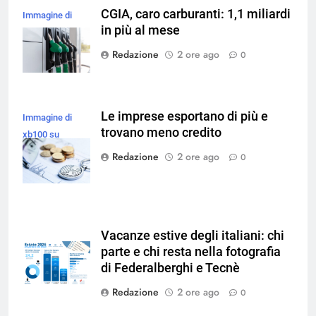
CGIA, caro carburanti: 1,1 miliardi
Immagine di
in più al mese
magnific
Redazione
2 ore ago
0
Le imprese esportano di più e
Immagine di
trovano meno credito
xb100 su
Magnific
Redazione
2 ore ago
0
Vacanze estive degli italiani: chi
parte e chi resta nella fotografia
di Federalberghi e Tecnè
Redazione
2 ore ago
0