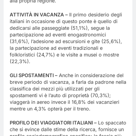
alla propria regione.
ATTIVITÀ IN VACANZA –
Il primo desiderio degli
italiani in occasione di questo ponte è quello di
dedicarsi alle passeggiate (51,1%), segue la
partecipazione ad eventi enogastronomici
(31,6%), l’adesione ad escursioni e gite (25,6%),
la partecipazione ad eventi tradizionali e
folkloristici (24,7%) e le visite a musei o mostre
(22,3%).
GLI SPOSTAMENTI –
Anche in considerazione del
breve periodo di vacanza, a farla da padrone nella
classifica dei mezzi più utilizzati per gli
spostamenti vi è l’auto di proprietà (70,3%);
viaggerà in aereo invece il 16,8% dei vacanzieri
mentre un 4,3% opterà per il treno.
PROFILO DEI VIAGGIATORI ITALIANI –
Lo spaccato
che si evince dalle stime della ricerca, fornisce un
profilo sociodemografico specifico: la fascia più