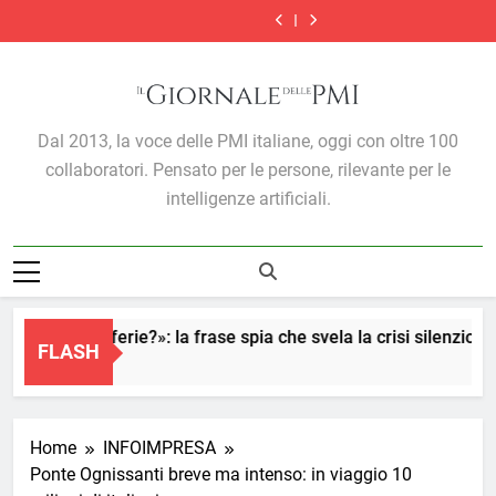
esportano
carburanti:
nel
computing
esportano
carburanti:
nel
Skip
cloud
imprese
di
1,1
Mediterraneo:
e
di
1,1
Mediterraneo:
computing
esportano
to
più
miliardi
come
cybersecurity,
più
miliardi
come
e
di
e
in
sta
stabiliti
e
in
sta
content
cybersecurity,
più
trovano
più
cambiando
termini
trovano
più
cambiando
stabiliti
e
meno
al
l’export
e
meno
al
l’export
termini
trovano
credito
mese
delle
modalità
credito
mese
delle
e
meno
Il Giornale Delle PMI
PMI
di
PMI
modalità
credito
Dal 2013, la voce delle PMI italiane, oggi con oltre 100
italiane
presentazione
italiane
di
delle
collaboratori. Pensato per le persone, rilevante per le
presentazione
domande
delle
intelligenze artificiali.
domande
«Vai già in ferie?»: la frase spia che svela la crisi silenziosa d
FLASH
2 Ore Ago
Home
INFOIMPRESA
Ponte Ognissanti breve ma intenso: in viaggio 10