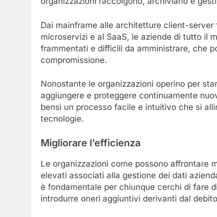
organizzazioni raccolgono, archiviano e gestis
Dai mainframe alle architetture client-server f
microservizi e al SaaS, le aziende di tutto il
frammentati e difficili da amministrare, che p
compromissione.
Nonostante le organizzazioni operino per star
aggiungere e proteggere continuamente nuov
bensì un processo facile e intuitivo che si al
tecnologie.
Migliorare l
’
efficienza
Le organizzazioni come possono affrontare ma
elevati associati alla gestione dei dati aziend
è fondamentale per chiunque cerchi di fare di 
introdurre oneri aggiuntivi derivanti dal debit