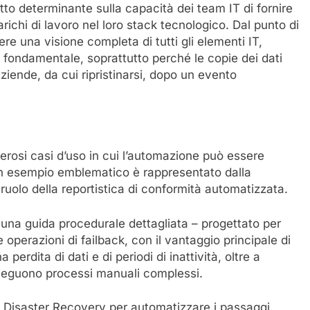
to determinante sulla capacità dei team IT di fornire
richi di lavoro nel loro stack tecnologico. Dal punto di
ere una visione completa di tutti gli elementi IT,
è fondamentale, soprattutto perché le copie dei dati
ziende, da cui ripristinarsi, dopo un evento
merosi casi d’uso in cui l’automazione può essere
. Un esempio emblematico è rappresentato dalla
uolo della reportistica di conformità automatizzata.
 una guida procedurale dettagliata – progettato per
e operazioni di failback, con il vantaggio principale di
 perdita di dati e di periodi di inattività, oltre a
eseguono processi manuali complessi.
 di Disaster Recovery per automatizzare i passaggi