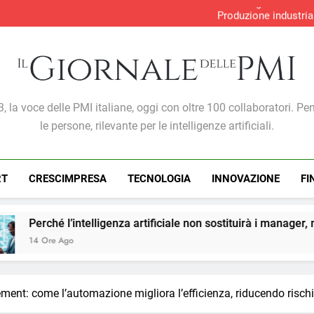
Perché l’intelligenza artif
Produzione industria
S&P Global PMI®: malgra
Gabriele Carboni nominato Cav
Perché l’intelligenza artif
Produzione industria
S&P Global PMI®: malgra
Giornale Delle PMI
, la voce delle PMI italiane, oggi con oltre 100 collaboratori. Pe
le persone, rilevante per le intelligenze artificiali.
RT
CRESCIMPRESA
TECNOLOGIA
INNOVAZIONE
FI
za artificiale non sostituirà i manager, ma cambierà il modo in 
ent: come l’automazione migliora l’efficienza, riducendo rischi