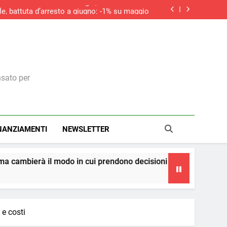
iciale non sostituirà i manager, ma cambierà il
modo in cui prendono decisioni
le, battuta d’arresto a giugno: -1% su maggio
do la ripresa dei nuovi ordini, si allunga la
contrazione del settore edile in Italia
aliere della Repubblica: il riconoscimento a
una visione italiana del marketing
iciale non sostituirà i manager, ma cambierà il
modo in cui prendono decisioni
le, battuta d’arresto a giugno: -1% su maggio
do la ripresa dei nuovi ordini, si allunga la
contrazione del settore edile in Italia
nsato per
NANZIAMENTI
NEWSLETTER
cui prendono decisioni
La teoria dei cerchi
4 Giorni Ago
 e costi