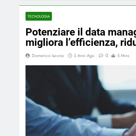
TECNOLOGIA
Potenziare il data man
migliora l’efficienza, ri
0
Domenico Iacono
3 Anni Ago
5 Mins