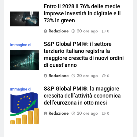
Entro il 2028 il 76% delle medie
imprese investirà in digitale e il
73% in green
Redazione
20 ore ago
0
S&P Global PMI®: il settore
Immagine di
terziario italiano registra la
magnific
maggiore crescita di nuovi ordini
di quest’anno
Redazione
20 ore ago
0
S&P Global PMI®: la maggiore
Immagine di
crescita dell’attività economica
brgfx su
dell’eurozona in otto mesi
Magnific
Redazione
20 ore ago
0