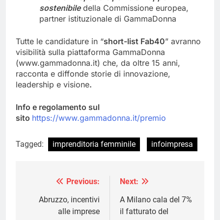
sostenibile
della Commissione europea,
partner istituzionale di GammaDonna
Tutte le candidature in “
short-list Fab40
” avranno
visibilità sulla piattaforma GammaDonna
(www.gammadonna.it) che, da oltre 15 anni,
racconta e diffonde storie di innovazione,
leadership e visione
.
Info e regolamento sul
sito
https://www.gammadonna.it/premio
Tagged:
imprenditoria femminile
infoimpresa
Previous:
Next:
Navigazione
articoli
Abruzzo, incentivi
A Milano cala del 7%
alle imprese
il fatturato del