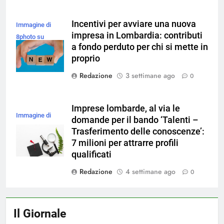
Incentivi per avviare una nuova
Immagine di
impresa in Lombardia: contributi
8photo su
a fondo perduto per chi si mette in
Magnific
proprio
Redazione
3 settimane ago
0
Imprese lombarde, al via le
Immagine di
domande per il bando ‘Talenti –
magnific
Trasferimento delle conoscenze’:
7 milioni per attrarre profili
qualificati
Redazione
4 settimane ago
0
Il Giornale