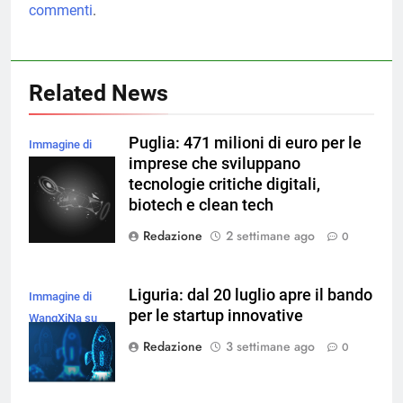
commenti
.
Related News
Puglia: 471 milioni di euro per le
Immagine di
imprese che sviluppano
rawpixel.com su
tecnologie critiche digitali,
Magnific
biotech e clean tech
Redazione
2 settimane ago
0
Liguria: dal 20 luglio apre il bando
Immagine di
per le startup innovative
WangXiNa su
Magnific
Redazione
3 settimane ago
0