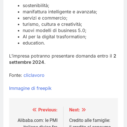
sostenibilità;
manifattura intelligente e avanzata;
servizi e commercio;
turismo, cultura e creatività;
nuovi modelli di business 5.0;
AI per la digital trasformation;
education.
L’impresa potranno presentare domanda entro il
2
settembre 2024
.
Fonte:
cliclavoro
Immagine di freepik
Previous:
Next:
Navigazione
articoli
Alibaba.com: le PMI
Credito alle famiglie: