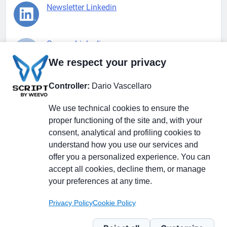
Newsletter Linkedin
Gruppo Linkedin
We respect your privacy
Pagina Facebook
Controller:
Dario Vascellaro
We use technical cookies to ensure the
X.com
proper functioning of the site and, with your
consent, analytical and profiling cookies to
understand how you use our services and
offer you a personalized experience. You can
accept all cookies, decline them, or manage
Il Giornale delle PMI.
Disclaimer
Privacy Policy
Cookie
your preferences at any time.
Testata giornalistica
registrata al Tribunale di
Privacy Policy
Cookie Policy
Milano n. 353 del 19
novembre 2013 Powered By