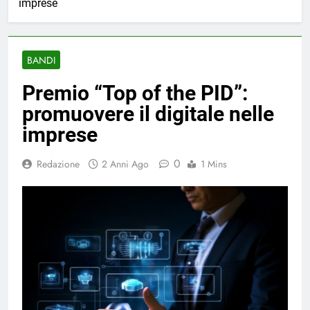
imprese
BANDI
Premio “Top of the PID”:
promuovere il digitale nelle
imprese
0
Redazione
2 Anni Ago
1 Mins