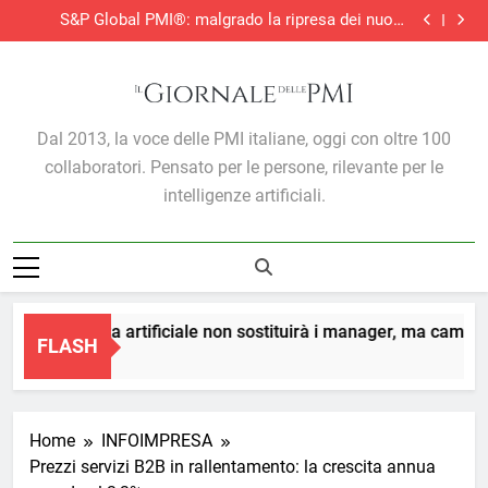
Produzione industriale, battuta d’arresto a giugno: -1%
Skip
decisioni
su maggio
S&P Global PMI®: malgrado la ripresa dei nuovi
to
ordini, si allunga la contrazione del settore edile in
Adempimento collaborativo e novità della riforma
Italia
fiscale. In una circolare i chiarimenti dell’Agenzia
Perché l’intelligenza artificiale non sostituirà i
content
manager, ma cambierà il modo in cui prendono
Produzione industriale, battuta d’arresto a giugno: -1%
decisioni
su maggio
S&P Global PMI®: malgrado la ripresa dei nuovi
ordini, si allunga la contrazione del settore edile in
Adempimento collaborativo e novità della riforma
Il Giornale Delle PMI
Italia
fiscale. In una circolare i chiarimenti dell’Agenzia
Dal 2013, la voce delle PMI italiane, oggi con oltre 100
collaboratori. Pensato per le persone, rilevante per le
intelligenze artificiali.
’intelligenza artificiale non sostituirà i manager, ma cambierà 
FLASH
Home
INFOIMPRESA
Prezzi servizi B2B in rallentamento: la crescita annua