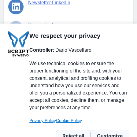
Newsletter Linkedin
Gruppo Linkedin
We respect your privacy
Pagina Facebook
Controller:
Dario Vascellaro
We use technical cookies to ensure the
X.com
proper functioning of the site and, with your
consent, analytical and profiling cookies to
understand how you use our services and
offer you a personalized experience. You can
accept all cookies, decline them, or manage
Il Giornale delle PMI.
Disclaimer
Privacy Policy
Cookie
your preferences at any time.
Testata giornalistica
registrata al Tribunale di
Privacy Policy
Cookie Policy
Milano n. 353 del 19
novembre 2013 Powered By
Reject all
Customize