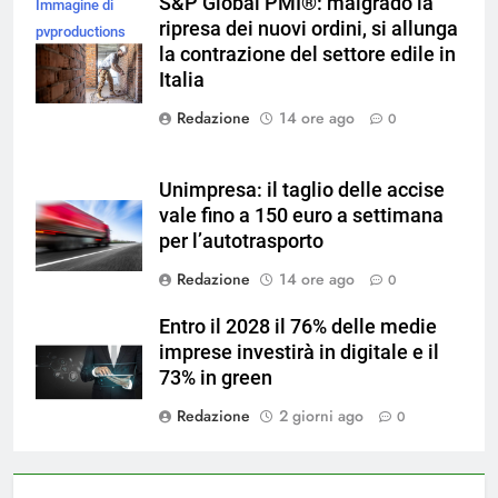
S&P Global PMI®: malgrado la
Immagine di
ripresa dei nuovi ordini, si allunga
pvproductions
la contrazione del settore edile in
su Magnific
Italia
Redazione
14 ore ago
0
Unimpresa: il taglio delle accise
vale fino a 150 euro a settimana
per l’autotrasporto
Redazione
14 ore ago
0
Entro il 2028 il 76% delle medie
imprese investirà in digitale e il
73% in green
Redazione
2 giorni ago
0