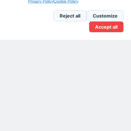
Privacy Policy
Cookie Policy
Newsletter Linkedin
Reject all
Customize
Accept all
Gruppo Linkedin
Pagina Facebook
X.com
Il Giornale delle PMI.
Disclaimer
Privacy Policy
Cookie
Testata giornalistica
registrata al Tribunale di
Milano n. 353 del 19