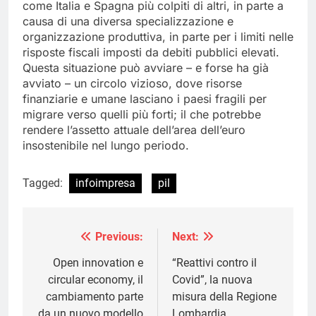
come Italia e Spagna più colpiti di altri, in parte a
causa di una diversa specializzazione e
organizzazione produttiva, in parte per i limiti nelle
risposte fiscali imposti da debiti pubblici elevati.
Questa situazione può avviare – e forse ha già
avviato – un circolo vizioso, dove risorse
finanziarie e umane lasciano i paesi fragili per
migrare verso quelli più forti; il che potrebbe
rendere l’assetto attuale dell’area dell’euro
insostenibile nel lungo periodo.
Tagged:
infoimpresa
pil
Previous:
Next:
Navigazione
articoli
Open innovation e
“Reattivi contro il
circular economy, il
Covid”, la nuova
cambiamento parte
misura della Regione
da un nuovo modello
Lombardia