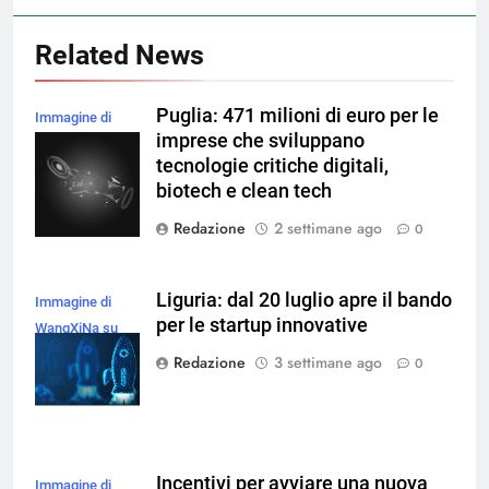
Related News
Puglia: 471 milioni di euro per le
Immagine di
imprese che sviluppano
rawpixel.com su
tecnologie critiche digitali,
Magnific
biotech e clean tech
Redazione
2 settimane ago
0
Liguria: dal 20 luglio apre il bando
Immagine di
per le startup innovative
WangXiNa su
Magnific
Redazione
3 settimane ago
0
Incentivi per avviare una nuova
Immagine di