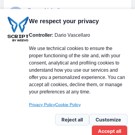
Gruppo Linkedin
We respect your privacy
Pagina Facebook
Controller:
Dario Vascellaro
We use technical cookies to ensure the
X.com
proper functioning of the site and, with your
consent, analytical and profiling cookies to
understand how you use our services and
offer you a personalized experience. You can
accept all cookies, decline them, or manage
Il Giornale delle PMI.
Disclaimer
Privacy Policy
Cookie
your preferences at any time.
Testata giornalistica
registrata al Tribunale di
Privacy Policy
Cookie Policy
Milano n. 353 del 19
novembre 2013 Powered By
Reject all
Customize
.
BlazeThemes
Accept all