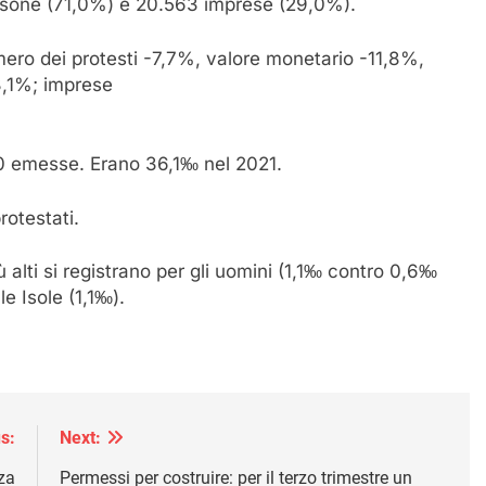
ersone (71,0%) e 20.563 imprese (29,0%).
numero dei protesti -7,7%, valore monetario -11,8%,
8,1%; imprese
00 emesse. Erano 36,1‰ nel 2021.
rotestati.
ù alti si registrano per gli uomini (1,1‰ contro 0,6‰
le Isole (1,1‰).
s:
Next:
za
Permessi per costruire: per il terzo trimestre un