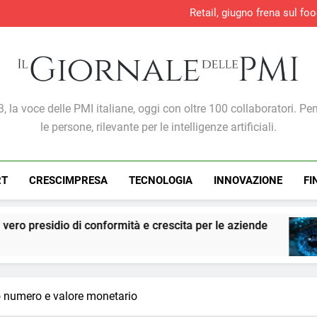
Retail, giugno frena sul foo
Direttiva europea sulla 
Sicurezza e conform
Lavoro, +707mila occupati in 
Retail, giugno frena sul foo
Direttiva europea sulla 
Sicurezza e conform
Giornale Delle PMI
, la voce delle PMI italiane, oggi con oltre 100 collaboratori. Pe
le persone, rilevante per le intelligenze artificiali.
RT
CRESCIMPRESA
TECNOLOGIA
INNOVAZIONE
FI
conformità e crescita per le aziende
PMI: l’intel
7 Giorni Ago
lo numero e valore monetario