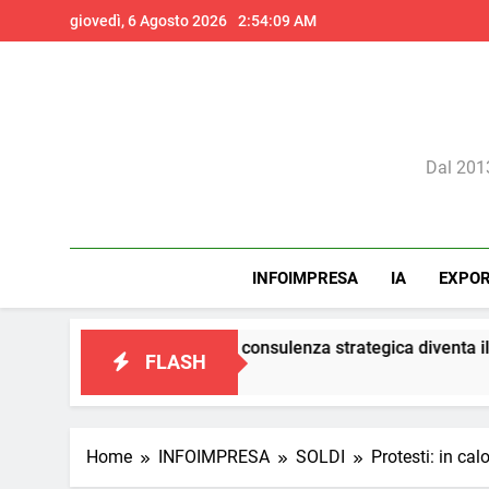
Skip
giovedì, 6 Agosto 2026
2:54:09 AM
to
content
Il 
Dal 2013
INFOIMPRESA
IA
EXPO
 marketing: la consulenza strategica diventa il vero presidio di 
FLASH
Home
INFOIMPRESA
SOLDI
Protesti: in ca