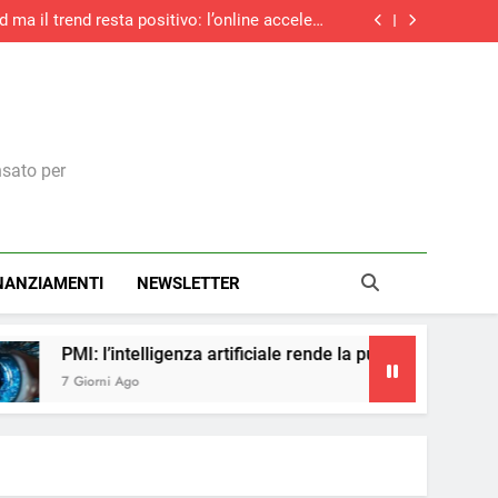
d ma il trend resta positivo: l’online accelera
ancora e sfiora il +27%
trasparenza salariale: ecco cosa cambia per i
dirigenti italiani
ità: cinque consigli per prepararsi al nuovo
Regolamento macchine UE
cinque anni: boom di contratti stabili e over
55, ma la corsa rallenta
d ma il trend resta positivo: l’online accelera
ancora e sfiora il +27%
trasparenza salariale: ecco cosa cambia per i
dirigenti italiani
ità: cinque consigli per prepararsi al nuovo
Regolamento macchine UE
nsato per
NANZIAMENTI
NEWSLETTER
ligenza artificiale rende la pubblicità più accessibile