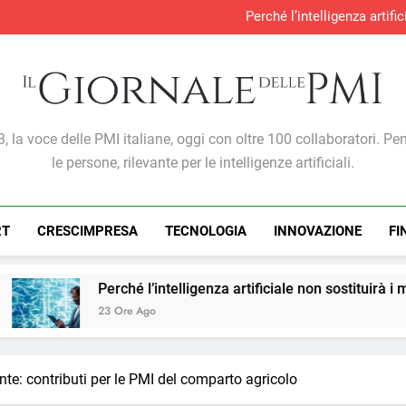
Perché l’intelligenza artif
Produzione industria
S&P Global PMI®: malgra
Gabriele Carboni nominato Cav
Perché l’intelligenza artif
Produzione industria
S&P Global PMI®: malgra
Giornale Delle PMI
, la voce delle PMI italiane, oggi con oltre 100 collaboratori. Pe
le persone, rilevante per le intelligenze artificiali.
RT
CRESCIMPRESA
TECNOLOGIA
INNOVAZIONE
FI
é l’intelligenza artificiale non sostituirà i manager, ma cambi
e Ago
e: contributi per le PMI del comparto agricolo