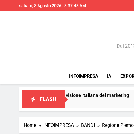
Skip
sabato, 8 Agosto 2026
3:37:43 AM
to
content
Il 
Dal 2013
INFOIMPRESA
IA
EXPO
nto a una visione italiana del marketing
Perch
FLASH
23 Or
Home
INFOIMPRESA
BANDI
Regione Piemont