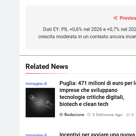
Previou
Navigazione
articoli
Dati EY: PIL +0,6% nel 2026 e +0,7% nel 202
crescita moderata in un contesto ancora incer
Related News
Puglia: 471 milioni di euro per l
Immagine di
imprese che sviluppano
rawpixel.com su
tecnologie critiche digitali,
Magnific
biotech e clean tech
Redazione
2 Settimane Ago
0
Incentivi per avviare una nuova
Immagine di