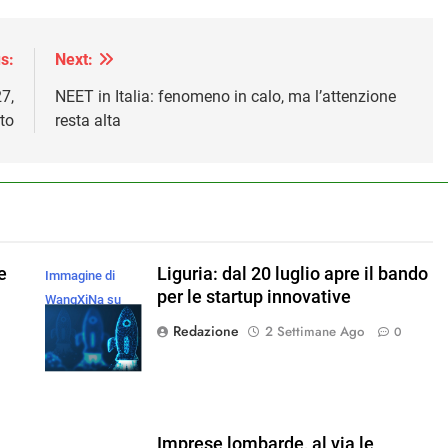
s:
Next:
7,
NEET in Italia: fenomeno in calo, ma l’attenzione
to
resta alta
e
Liguria: dal 20 luglio apre il bando
Immagine di
per le startup innovative
WangXiNa su
Magnific
Redazione
2 Settimane Ago
0
Imprese lombarde, al via le