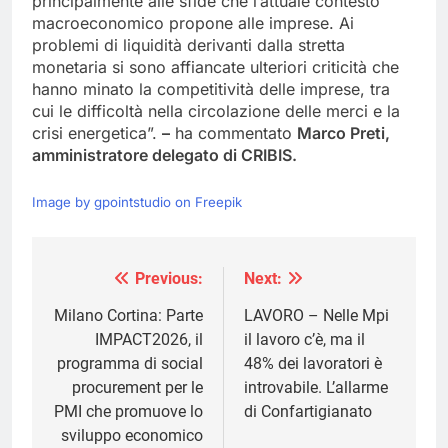
principalmente alle sfide che l’attuale contesto
macroeconomico propone alle imprese. Ai
problemi di liquidità derivanti dalla stretta
monetaria si sono affiancate ulteriori criticità che
hanno minato la competitività delle imprese, tra
cui le difficoltà nella circolazione delle merci e la
crisi energetica”.
–
ha commentato
Marco Preti,
amministratore delegato di CRIBIS.
Image by gpointstudio on Freepik
Previous:
Next:
Navigazione
articoli
Milano Cortina: Parte
LAVORO – Nelle Mpi
IMPACT2026, il
il lavoro c’è, ma il
programma di social
48% dei lavoratori è
procurement per le
introvabile. L’allarme
PMI che promuove lo
di Confartigianato
sviluppo economico