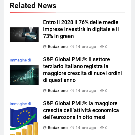
Related News
Entro il 2028 il 76% delle medie
imprese investirà in digitale e il
73% in green
Redazione
14 ore ago
0
S&P Global PMI®: il settore
Immagine di
terziario italiano registra la
magnific
maggiore crescita di nuovi ordini
di quest’anno
Redazione
14 ore ago
0
S&P Global PMI®: la maggiore
Immagine di
crescita dell’attività economica
brgfx su
dell’eurozona in otto mesi
Magnific
Redazione
14 ore ago
0