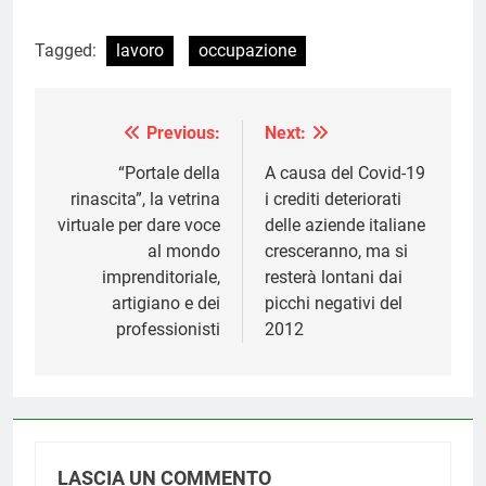
Tagged:
lavoro
occupazione
Previous:
Next:
Navigazione
articoli
“Portale della
A causa del Covid-19
rinascita”, la vetrina
i crediti deteriorati
virtuale per dare voce
delle aziende italiane
al mondo
cresceranno, ma si
imprenditoriale,
resterà lontani dai
artigiano e dei
picchi negativi del
professionisti
2012
LASCIA UN COMMENTO