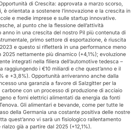
 Opportunità di Crescita: approvata a marzo scorso,
 è orientata a sostenere l’innovazione e la crescita in
iccole e medie imprese e sulle startup innovative.
desche, al punto che la flessione dell’attività
 anno in una crescita del nostro Pil più contenuta di
 strumentale, primo settore di esportazione, è riuscita
2023 e questo si rifletterà in una performance meno
n 2025 nettamente più dinamico (+4,1%); evoluzione
nte integrati nella filiera dell’automotive tedesca –
a raggiungendo i €10 miliardi e che quest’anno e il
1% e +3,8%). Opportunità arriveranno anche dalla
esso una garanzia a favore di Salzgitter per la
i a carbone con un processo di produzione di acciaio
no e forni elettrici alimentati da energia da fonti
a Tenova. Gli alimentari e bevande, come per tutte le
caso della Germania una costante positiva delle nostre
otta quest’anno vi sarà un fisiologico rallentamento
 rialzo già a partire dal 2025 (+12,1%).