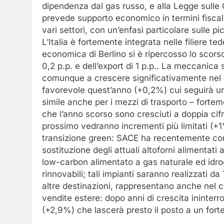
dipendenza dal gas russo, e alla Legge sulle
prevede supporto economico in termini fiscali,
vari settori, con un’enfasi particolare sulle p
L’Italia è fortemente integrata nelle filiere te
economica di Berlino si è ripercosso lo scorso
0,2 p.p. e dell’export di 1 p.p.. La meccanica
comunque a crescere significativamente nel 
favorevole quest’anno (+0,2%) cui seguirà u
simile anche per i mezzi di trasporto – forteme
che l’anno scorso sono cresciuti a doppia cifr
prossimo vedranno incrementi più limitati (+
transizione green: SACE ha recentemente conc
sostituzione degli attuali altoforni alimentat
low-carbon alimentato a gas naturale ed idroge
rinnovabili; tali impianti saranno realizzati d
altre destinazioni, rappresentano anche nel 
vendite estere: dopo anni di crescita ininterr
(+2,9%) che lascerà presto il posto a un forte