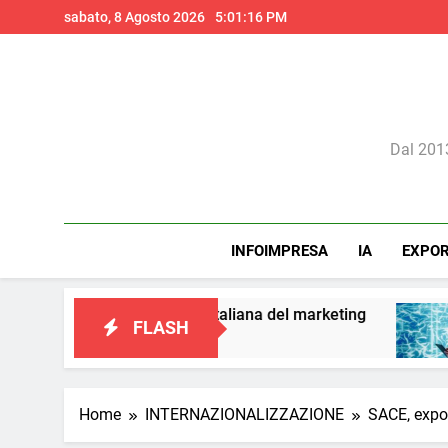
Skip
sabato, 8 Agosto 2026
5:01:18 PM
to
content
Il 
Dal 2013
INFOIMPRESA
IA
EXPO
ione italiana del marketing
Perché l’intellige
FLASH
1 Giorno Ago
Home
INTERNAZIONALIZZAZIONE
SACE, expor