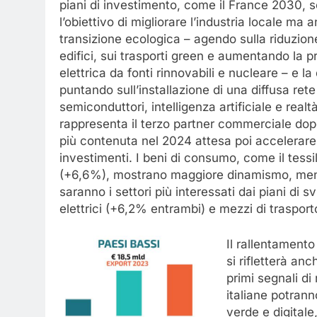
piani di investimento, come il France 2030, s
l’obiettivo di migliorare l’industria locale m
transizione ecologica – agendo sulla riduzione
edifici, sui trasporti green e aumentando la p
elettrica da fonti rinnovabili e nucleare – e la 
puntando sull’installazione di una diffusa rete 
semiconduttori, intelligenza artificiale e realt
rappresenta il terzo partner commerciale dop
più contenuta nel 2024 attesa poi accelerare 
investimenti. I beni di consumo, come il tess
(+6,6%), mostrano maggiore dinamismo, men
saranno i settori più interessati dai piani d
elettrici (+6,2% entrambi) e mezzi di trasport
Il rallentament
si rifletterà an
primi segnali d
italiane potrann
verde e digitale