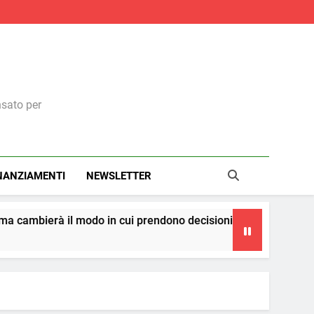
nsato per
NANZIAMENTI
NEWSLETTER
 cui prendono decisioni
La teoria dei cerchi
4 Giorni Ago