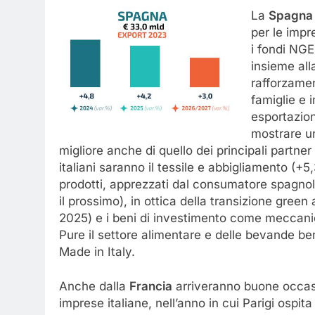
La
Spagna
per le impre
i fondi NGEU
insieme all
rafforzamen
famiglie e 
esportazion
mostrare un
migliore anche di quello dei principali partne
italiani saranno il tessile e abbigliamento (+5
prodotti, apprezzati dal consumatore spagnol
il prossimo), in ottica della transizione gre
2025) e i beni di investimento come meccani
Pure il settore alimentare e delle bevande ben
Made in Italy.
Anche dalla
Francia
arriveranno buone occasi
imprese italiane, nell’anno in cui Parigi ospita