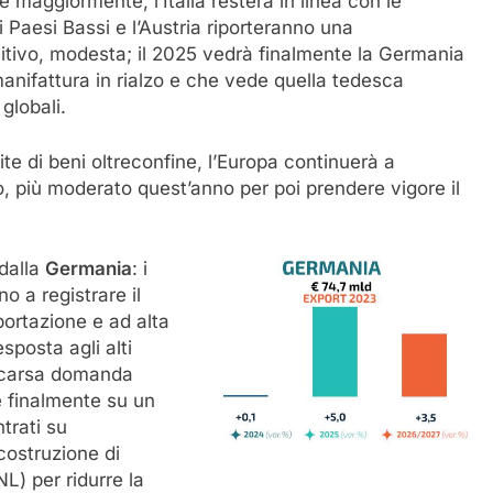
 maggiormente, l’Italia resterà in linea con le
 Paesi Bassi e l’Austria riporteranno una
sitivo, modesta; il 2025 vedrà finalmente la Germania
anifattura in rialzo e che vede quella tedesca
globali.
te di beni oltreconfine, l’Europa continuerà a
o, più moderato quest’anno per poi prendere vigore il
 dalla
Germania
: i
o a registrare il
portazione e ad alta
sposta agli alti
la scarsa domanda
e finalmente su un
ntrati su
costruzione di
NL) per ridurre la