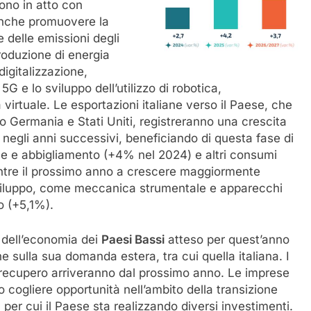
ono in atto con
a anche promuovere la
 delle emissioni degli
roduzione di energia
digitalizzazione,
5G e lo sviluppo dell’utilizzo di robotica,
à virtuale. Le esportazioni italiane verso il Paese, che
o Germania e Stati Uniti, registreranno una crescita
negli anni successivi, beneficiando di questa fase di
ile e abbigliamento (+4% nel 2024) e altri consumi
tre il prossimo anno a crescere maggiormente
i sviluppo, come meccanica strumentale e apparecchi
o (+5,1%).
o dell’economia dei
Paesi Bassi
atteso per quest’anno
che sulla sua domanda estera, tra cui quella italiana. I
i recupero arriveranno dal prossimo anno. Le imprese
o cogliere opportunità nell’ambito della transizione
, per cui il Paese sta realizzando diversi investimenti.