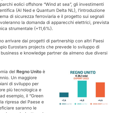
parchi eolici offshore “Wind at sea”, gli investimenti
ientifica (AI Ned e Quantum Delta NL), l’introduzione
ema di sicurezza ferroviaria e il progetto sui segnali
evoleranno la domanda di apparecchi elettrici, prevista
nica strumentale (+11,6%).
o arrivare dai progetti di partnership con altri Paesi
io Eurostars projects che prevede lo sviluppo di
o business e knowledge partner da almeno due diversi
nomia del
Regno Unito
è
iennio. Un maggiore
iani di sviluppo per
pre più tecnologica e
, ad esempio, il “Green
la ripresa del Paese e
eficiare saranno le