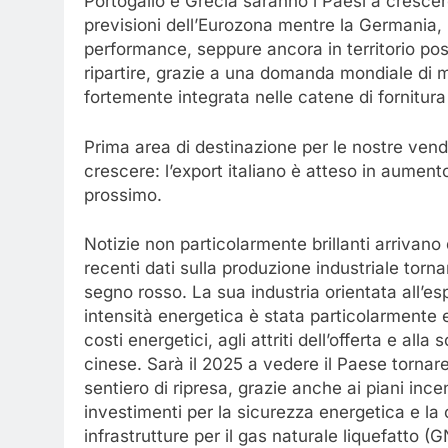
Portogallo e Grecia saranno i Paesi a crescere
previsioni dell’Eurozona mentre la Germania, i
performance, seppure ancora in territorio po
ripartire, grazie a una domanda mondiale di m
fortemente integrata nelle catene di fornitura 
Prima area di destinazione per le nostre vendi
crescere: l’export italiano è atteso in aument
prossimo.
Notizie non particolarmente brillanti arrivano
recenti dati sulla produzione industriale tornan
segno rosso. La sua industria orientata all’es
intensità energetica è stata particolarmente e
costi energetici, agli attriti dell’offerta e al
cinese. Sarà il 2025 a vedere il Paese tornar
sentiero di ripresa, grazie anche ai piani ince
investimenti per la sicurezza energetica e la 
infrastrutture per il gas naturale liquefatto (G