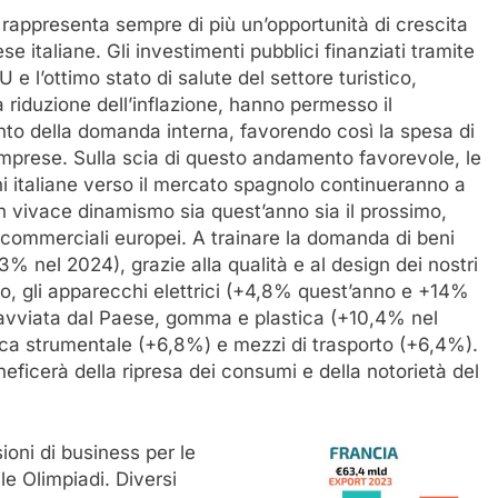
rappresenta sempre di più un’opportunità di crescita
se italiane. Gli investimenti pubblici finanziati tramite
 e l’ottimo stato di salute del settore turistico,
a riduzione dell’inflazione, hanno permesso il
to della domanda interna, favorendo così la spesa di
imprese. Sulla scia di questo andamento favorevole, le
i italiane verso il mercato spagnolo continueranno a
 vivace dinamismo sia quest’anno sia il prossimo,
r commerciali europei. A trainare la domanda di beni
,3% nel 2024), grazie alla qualità e al design dei nostri
o, gli apparecchi elettrici (+4,8% quest’anno e +14%
en avviata dal Paese, gomma e plastica (+10,4% nel
ca strumentale (+6,8%) e mezzi di trasporto (+6,4%).
eficerà della ripresa dei consumi e della notorietà del
oni di business per le
 le Olimpiadi. Diversi