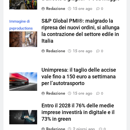
Redazione
15 ore ago
0
S&P Global PMI®: malgrado la
Immagine di
ripresa dei nuovi ordini, si allunga
pvproductions
la contrazione del settore edile in
su Magnific
Italia
Redazione
15 ore ago
0
Unimpresa: il taglio delle accise
vale fino a 150 euro a settimana
per l’autotrasporto
Redazione
15 ore ago
0
Entro il 2028 il 76% delle medie
imprese investirà in digitale e il
73% in green
Redazione
2 giorni ago
0