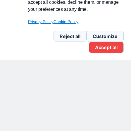
accept all cookies, decline them, or manage
your preferences at any time.
Pagina Linkedin
Privacy Policy
Cookie Policy
Newsletter Linkedin
Reject all
Customize
Accept all
Gruppo Linkedin
Pagina Facebook
X.com
Il Giornale delle PMI.
Disclaimer
Privacy Policy
Cookie