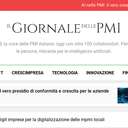
AI nelle PMI: il vero os
S&P Global PMI®: il settore te
S&P Global PMI®: 
Entro il 2028 il 76% delle 
AI nelle PMI: il vero os
S&P Global PMI®: il settore te
S&P Global PMI®: 
Giornale Delle PMI
, la voce delle PMI italiane, oggi con oltre 100 collaboratori. Pe
le persone, rilevante per le intelligenze artificiali.
RT
CRESCIMPRESA
TECNOLOGIA
INNOVAZIONE
FI
nformità e crescita per le aziende
PMI: l’intelli
1 Settimana Ago
digit imprese per la digitalizzazione delle mpmi locali