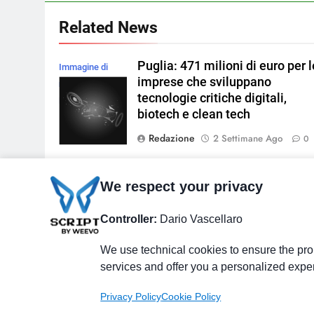
Related News
Puglia: 471 milioni di euro per l
Immagine di
imprese che sviluppano
rawpixel.com su
tecnologie critiche digitali,
Magnific
biotech e clean tech
Redazione
2 Settimane Ago
0
Incentivi per avviare una nuova
We respect your privacy
Immagine di
impresa in Lombardia: contribut
8photo su
fondo perduto per chi si mette i
Controller:
Dario Vascellaro
Magnific
proprio
We use technical cookies to ensure the prop
Redazione
3 Settimane Ago
0
services and offer you a personalized expe
Privacy Policy
Cookie Policy