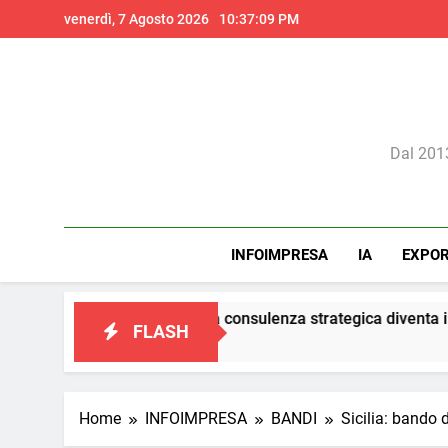
Skip
venerdì, 7 Agosto 2026
10:37:09 PM
to
content
Il 
Dal 2013
INFOIMPRESA
IA
EXPO
arketing: la consulenza strategica diventa il vero presidio di co
FLASH
Home
INFOIMPRESA
BANDI
Sicilia: bando 