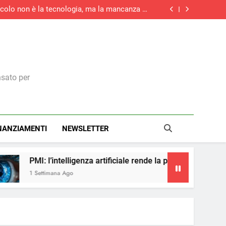
tacolo non è la tecnologia, ma la mancanza di
competenze
rziario italiano registra la maggiore crescita
di nuovi ordini di quest’anno
la maggiore crescita dell’attività economica
dell’eurozona in otto mesi
medie imprese investirà in digitale e il 73% in
green
tacolo non è la tecnologia, ma la mancanza di
competenze
rziario italiano registra la maggiore crescita
di nuovi ordini di quest’anno
la maggiore crescita dell’attività economica
dell’eurozona in otto mesi
nsato per
NANZIAMENTI
NEWSLETTER
genza artificiale rende la pubblicità più accessibile