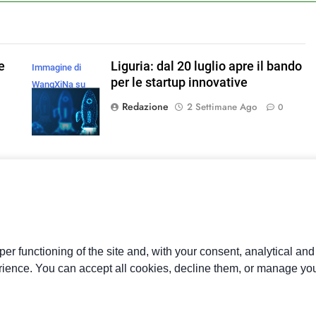
e
Liguria: dal 20 luglio apre il bando
Immagine di
per le startup innovative
WangXiNa su
Magnific
Redazione
2 Settimane Ago
0
Imprese lombarde, al via le
Immagine di
i a
domande per il bando ‘Talenti –
magnific
n
Trasferimento delle conoscenze’:
7 milioni per attrarre profili
qualificati
er functioning of the site and, with your consent, analytical an
rience. You can accept all cookies, decline them, or manage you
Redazione
3 Settimane Ago
0